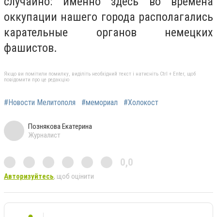
случайно: именно здесь во времена
оккупации нашего города располагались
карательные органов немецких
фашистов.
Якщо ви помітили помилку, виділіть необхідний текст і натисніть Ctrl + Enter, щоб
повідомити про це редакцію
#Новости Мелитополя
#мемориал
#Холокост
Познякова Екатерина
Журналист
0,0
Авторизуйтесь
, щоб оцінити