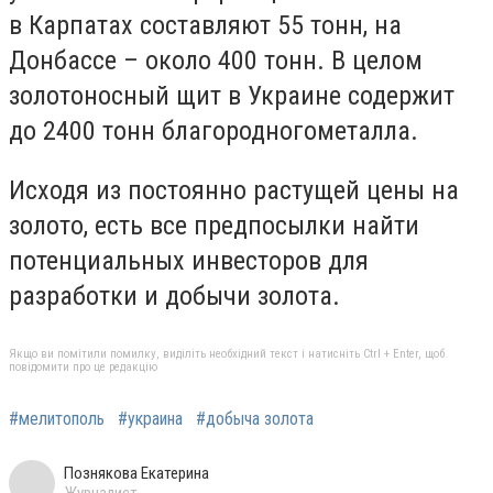
в Карпатах составляют 55 тонн, на
Донбассе – около 400 тонн. В целом
золотоносный щит в Украине содержит
до 2400 тонн благородногометалла.
Исходя из постоянно растущей цены на
золото, есть все предпосылки найти
потенциальных инвесторов для
разработки и добычи золота.
Якщо ви помітили помилку, виділіть необхідний текст і натисніть Ctrl + Enter, щоб
повідомити про це редакцію
#мелитополь
#украина
#добыча золота
Познякова Екатерина