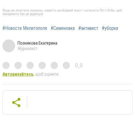
Якщо ви помітили помилку, виділіть необхідний текст і натисніть Ctrl + Enter, щоб
повідомити про це редакцію
#Новости Мелитополя
#Семеновка
#активист
#уборка
Познякова Екатерина
Журналист
0,0
Авторизуйтесь
, щоб оцінити