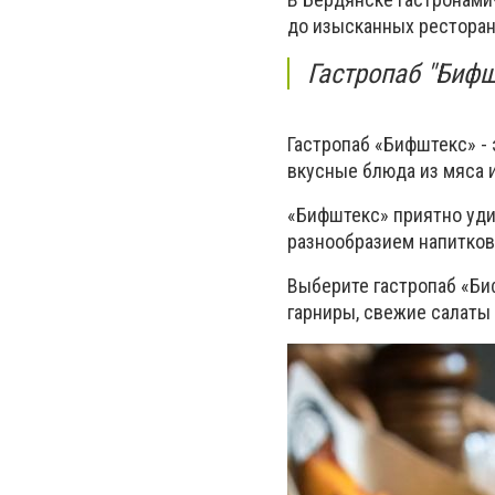
до изысканных рестора
Гастропаб "Бифш
Гастропаб «Бифштекс» - 
вкусные блюда из мяса и
«Бифштекс» приятно уди
разнообразием напитко
Выберите гастропаб «Би
гарниры, свежие салаты 