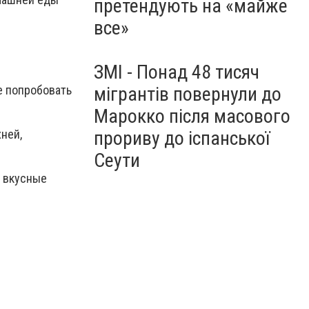
претендують на «майже
все»
ЗМІ - Понад 48 тисяч
е попробовать
мігрантів повернули до
Марокко після масового
ней,
прориву до іспанської
Сеути
, вкусные