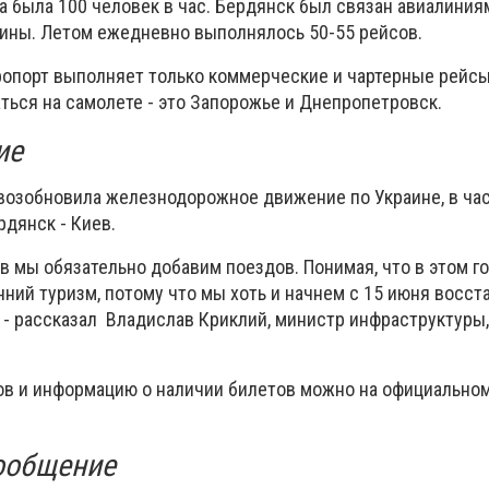
а была 100 человек в час. Бердянск был связан авиалиния
ины. Летом ежедневно выполнялось 50-55 рейсов.
ропорт выполняет только коммерческие и чартерные рейс
аться на самолете - это Запорожье и Днепропетровск.
ие
я возобновила железнодорожное движение по Украине, в ча
рдянск - Киев.
в мы обязательно добавим поездов. Понимая, что в этом г
ний туризм, потому что мы хоть и начнем с 15 июня восст
 - рассказал Владислав Криклий, министр инфраструктуры,
ов и информацию о наличии билетов можно на официальном
ообщение