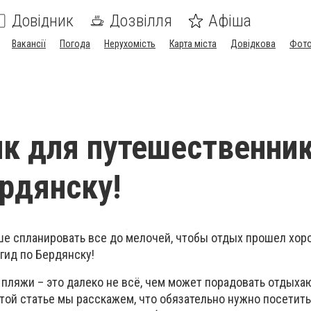
Довідник
Дозвілля
Афіша
Вакансії
Погода
Нерухомість
Карта міста
Довідкова
Фото
 для путешественник
ердянску!
чше спланировать все до мелочей, чтобы отдых прошел хор
гид по Бердянску!
 пляжи – это далеко не всё, чем может порадовать отдых
этой статье мы расскажем, что обязательно нужно посетит