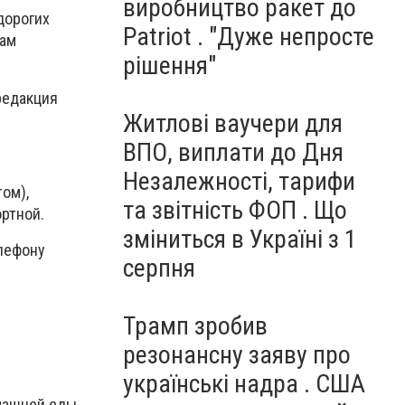
виробництво ракет до
дорогих
Patriot . "Дуже непросте
вам
рішення"
редакция
Житлові ваучери для
ВПО, виплати до Дня
Незалежності, тарифи
том),
та звітність ФОП . Що
ортной.
зміниться в Україні з 1
елефону
серпня
Трамп зробив
резонансну заяву про
українські надра . США
омашней еды