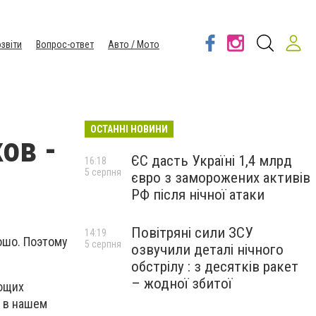
звіти
Вопрос-ответ
Авто / Мото
ОСТАННІ НОВИНИ
ов -
ЄС дасть Україні 1,4 млрд
16:18
5 серпня
євро з заморожених активів
РФ після нічної атаки
Повітряні сили ЗСУ
14:19
ошо. Поэтому
5 серпня
озвучили деталі нічного
обстрілу : з десятків ракет
– жодної збитої
ающих
ь в нашем