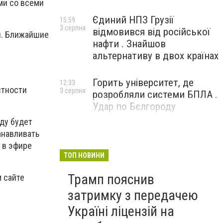
ми со всеми
Єдиний НПЗ Грузії
15:59
3 серпня
відмовився від російської
ы. Ближайшие
нафти . Знайшов
альтернативу в двох країнах
Горить університет, де
12:33
стности
3 серпня
розробляли системи БПЛА .
Удар по Бєлгороду
оду будет
анавливать
 в эфире
ТОП НОВИНИ
Трамп пояснив
 сайте
затримку з передачею
Україні ліцензій на