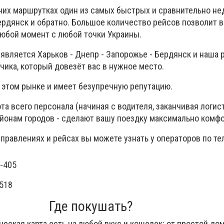
их маршрутках один из самых быстрых и сравнительно не
ердянск и обратно. Большое количество рейсов позволит 
 любой момент с любой точки Украины.
вляется Харьков - Днепр - Запорожье - Бердянск и наша 
чика, который довезёт вас в нужное место.
а этом рынке и имеет безупречную репутацию.
та всего персонала (начиная с водителя, заканчивая логис
айонам городов - сделают вашу поездку максимально комф
правлениях и рейсах вы можете узнать у операторов по т
-405
518
Где покушать?
ческая карта есть на любой вкус и кошелек: от простой д