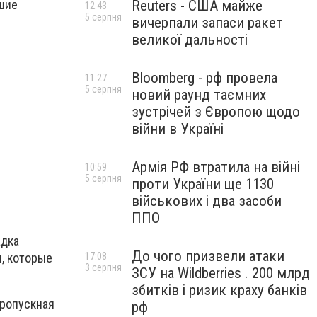
Reuters - США майже
чшие
12:43
5 серпня
вичерпали запаси ракет
великої дальності
Bloomberg - рф провела
11:27
5 серпня
новий раунд таємних
зустрічей з Європою щодо
війни в Україні
Армія РФ втратила на війні
10:59
5 серпня
проти України ще 1130
військових і два засоби
ППО
адка
До чого призвели атаки
17:08
, которые
3 серпня
ЗСУ на Wildberries . 200 млрд
збитків і ризик краху банків
Пропускная
рф