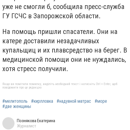
уже не смогли б, сообщила пресс-служба
ГУ ГСЧС в Запорожской области.
На помощь пришли спасатели. Они на
катере доставили незадачливых
купальщиц и их плавсредство на берег. В
медицинской помощи они не нуждались,
хотя стресс получили.
Якщо ви помітили помилку, виділіть необхідний текст і натисніть Ctrl + Enter, щоб
повідомити про це редакцію
#мелитополь
#кирлловка
#надувной матрас
#море
#две женщины
Познякова Екатерина
Журналист