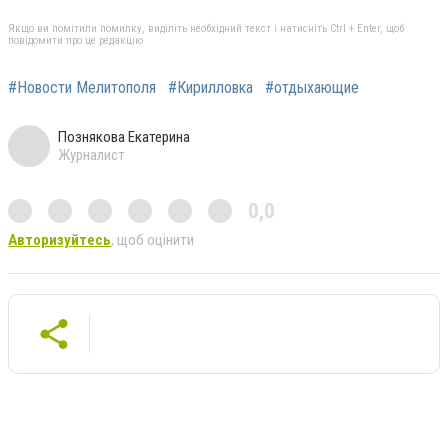
Якщо ви помітили помилку, виділіть необхідний текст і натисніть Ctrl + Enter, щоб
повідомити про це редакцію
#Новости Мелитополя
#Кирилловка
#отдыхающие
Познякова Екатерина
Журналист
0,0
Авторизуйтесь
, щоб оцінити