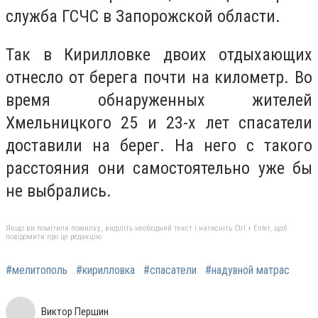
служба ГСЧС в Запорожской области.
Так в Кирилловке двоих отдыхающих
отнесло от берега почти на километр. Во
время обнаруженных жителей
Хмельницкого 25 и 23-х лет спасатели
доставили на берег. На него с такого
расстояния они самостоятельно уже бы
не выбрались.
Якщо ви помітили помилку, виділіть необхідний текст і натисніть Ctrl + Enter, щоб
повідомити про це редакцію
#мелитополь
#кирилловка
#спасатели
#надувной матрас
Виктор Першин