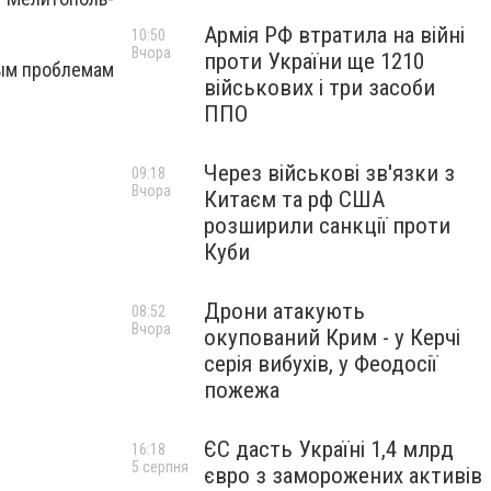
Армія РФ втратила на війні
10:50
Вчора
проти України ще 1210
ым проблемам
військових і три засоби
ППО
Через військові зв'язки з
09:18
Вчора
Китаєм та рф США
розширили санкції проти
Куби
Дрони атакують
08:52
Вчора
окупований Крим - у Керчі
серія вибухів, у Феодосії
пожежа
ЄС дасть Україні 1,4 млрд
16:18
5 серпня
євро з заморожених активів