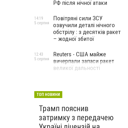
РФ після нічної атаки
Повітряні сили ЗСУ
14:19
5 серпня
озвучили деталі нічного
обстрілу : з десятків ракет
– жодної збитої
Reuters - США майже
12:43
5 серпня
вичерпали запаси ракет
великої дальності
ТОП НОВИНИ
Трамп пояснив
затримку з передачею
Україні ліцензій на