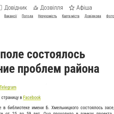
Довідник
Дозвілля
Афіша
Вакансії
Погода
Нерухомість
Карта міста
Довідкова
Фото
поле состоялось
ие проблем района
Telegram
 страницу в
Facebook
в библиотеке имени Б. Хмельницкого состоялось засе
те от 25 до 59 лет. Оно проходило в рамках проекта 