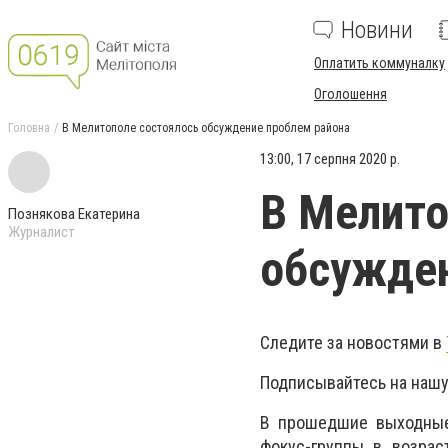
Новини
Оплатить коммуналку
Оголошення
Головна
В Мелитополе состоялось обсуждение проблем района
13:00, 17 серпня 2020 р.
В Мелито
Познякова Екатерина
Журналист
обсужден
Следите за новостями в
Подписывайтесь на нашу
В прошедшие выходные 
фокус-группы в возрас