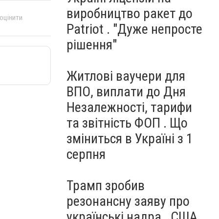
виробництво ракет до
 оцінити
Patriot . "Дуже непросте
рішення"
Житлові ваучери для
ВПО, виплати до Дня
Незалежності, тарифи
та звітність ФОП . Що
зміниться в Україні з 1
серпня
Трамп зробив
резонансну заяву про
українські надра . США