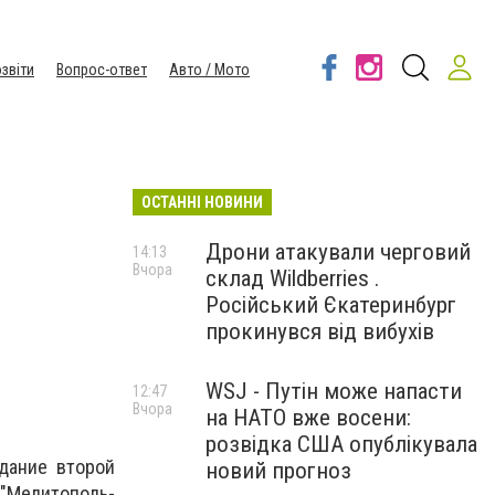
звіти
Вопрос-ответ
Авто / Мото
ОСТАННІ НОВИНИ
Дрони атакували черговий
14:13
Вчора
склад Wildberries .
Російський Єкатеринбург
прокинувся від вибухів
WSJ - Путін може напасти
12:47
Вчора
на НАТО вже восени:
розвідка США опублікувала
дание второй
новий прогноз
"Мелитополь-