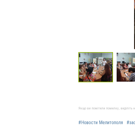
Якщо ви помітили помилку, виділіть нео
#Новости Мелитополя
#за