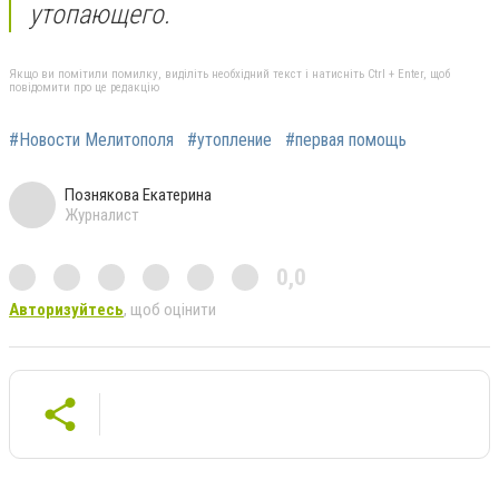
утопающего.
Якщо ви помітили помилку, виділіть необхідний текст і натисніть Ctrl + Enter, щоб
повідомити про це редакцію
#Новости Мелитополя
#утопление
#первая помощь
Познякова Екатерина
Журналист
0,0
Авторизуйтесь
, щоб оцінити