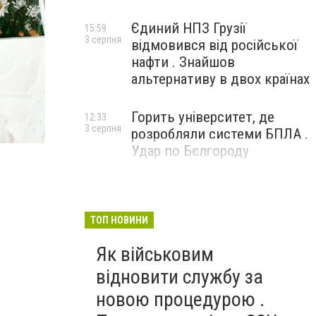
Єдиний НПЗ Грузії
15:59
3 серпня
відмовився від російської
нафти . Знайшов
альтернативу в двох країнах
Горить університет, де
12:33
3 серпня
розробляли системи БПЛА .
Удар по Бєлгороду
ТОП НОВИНИ
Як військовим
відновити службу за
новою процедурою .