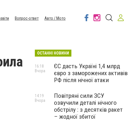
звіти
Вопрос-ответ
Авто / Мото
ОСТАННІ НОВИНИ
оила
ЄС дасть Україні 1,4 млрд
16:18
Вчора
євро з заморожених активів
РФ після нічної атаки
Повітряні сили ЗСУ
14:19
Вчора
озвучили деталі нічного
обстрілу : з десятків ракет
– жодної збитої