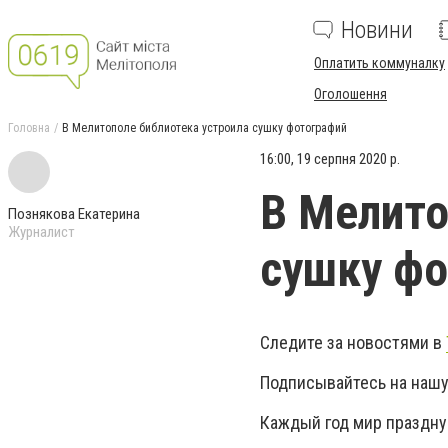
Новини
Оплатить коммуналку
Оголошення
Головна
В Мелитополе библиотека устроила сушку фотографий
16:00, 19 серпня 2020 р.
В Мелито
Познякова Екатерина
Журналист
сушку фо
Следите за новостями в
Подписывайтесь на нашу
Каждый год мир празднуе