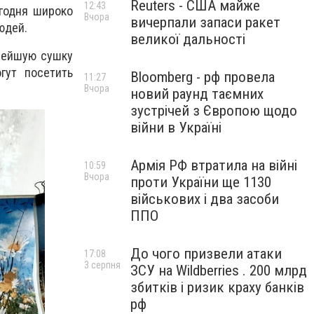
Reuters - США майже
12:43
годня широко
Вчора
вичерпали запаси ракет
юдей.
великої дальності
снейшую сушку
гут посетить
Bloomberg - рф провела
11:27
Вчора
новий раунд таємних
зустрічей з Європою щодо
війни в Україні
Армія РФ втратила на війні
10:59
Вчора
проти України ще 1130
військових і два засоби
ППО
До чого призвели атаки
17:08
3 серпня
ЗСУ на Wildberries . 200 млрд
збитків і ризик краху банків
рф