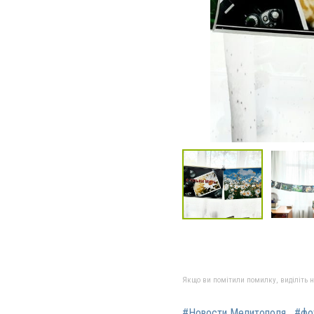
Якщо ви помітили помилку, виділіть нео
#Новости Мелитополя
#фо