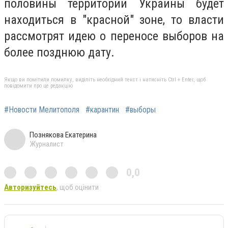
половины территории Украины будет
находиться в "красной" зоне, то власти
рассмотрят идею о переносе выборов на
более позднюю дату.
Якщо ви помітили помилку, виділіть необхідний текст і натисніть Ctrl + Enter, щоб
повідомити про це редакцію
#Новости Мелитополя
#карантин
#выборы
Познякова Екатерина
Журналист
0,0
Авторизуйтесь
, щоб оцінити