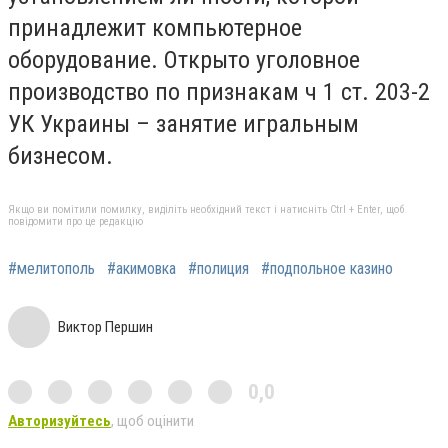
принадлежит компьютерное
оборудование. Открыто уголовное
производство по признакам ч 1 ст. 203-2
УК Украины – занятие игральным
бизнесом.
Якщо ви помітили помилку, виділіть необхідний текст і натисніть Ctrl + Enter, щоб
повідомити про це редакцію
#мелитополь
#акимовка
#полиция
#подпольное казино
Виктор Першин
0,0
Авторизуйтесь
, щоб оцінити