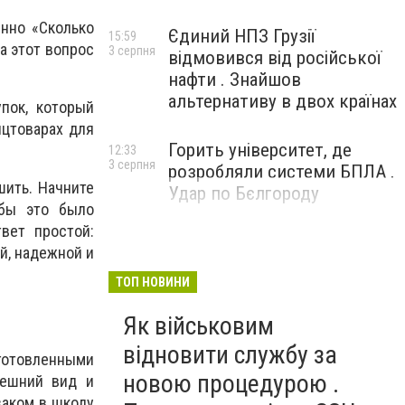
нно «Сколько
Єдиний НПЗ Грузії
15:59
а этот вопрос
3 серпня
відмовився від російської
нафти . Знайшов
альтернативу в двох країнах
пок, который
нцтоварах для
Горить університет, де
12:33
3 серпня
розробляли системи БПЛА .
шить. Начните
Удар по Бєлгороду
обы это было
вет простой:
й, надежной и
ТОП НОВИНИ
Як військовим
відновити службу за
зготовленными
новою процедурою .
нешний вид и
заком в школу