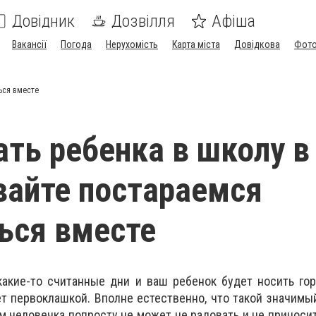
Довідник
Дозвілля
Афіша
Вакансії
Погода
Нерухомість
Карта міста
Довідкова
Фото
ься вместе
ать ребенка в школу в
вайте постараемся
ься вместе
какие-то считанные дни и ваш ребенок будет носить го
ет первоклашкой. Вполне естественно, что такой значимы
м человечка попросту не может не радовать и не приносит