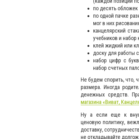
(каждой позиции по 
по десять обложек 
по одной пачке раз
мог в них рисовани
канцелярский стак
учебников и набор 
клей жидкий или кл
доску для работы с
набор цифр с букв
набор счетных пало
Не будем спорить, что,
размера. Иногда родит
денежных средств. Пр
магазина «Виват, Канцел
Ну а если еще к внуш
ценовую политику, веж
доставку, сотрудничест
не откладывайте долгож