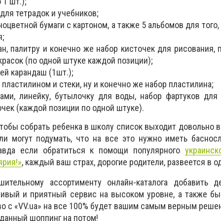
1 шт.);
для тетрадок и учебников;
ноцветной бумаги с картоном, а также 5 альбомов для того
я;
ан, палитру и конечно же набор кисточек для рисования, 
красок (по одной штуке каждой позиции);
ей карандаш (1шт.);
 пластилином и стеки, ну и конечно же набор пластилина;
ами, линейку, бутылочку для воды, набор фартуков для
чек (каждой позиции по одной штуке).
 чтобы собрать ребенка в школу список выходит довольно 
ели могут подумать, что на все это нужно иметь басно
авда если обратиться к помощи популярного
украинск
ярия!»
, каждый ваш страх, дорогие родители, развеется в о
ительному ассортименту онлайн-каталога добавить д
ливый и приятный сервис на высоком уровне, а также б
во с «VV.ua» на все 100% будет вашим самым верным реше
данный шоппинг на потом!