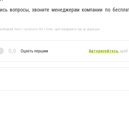
лись вопросы, звоните менеджерам компании по беспла
бхідний текст і натисніть Ctrl + Enter, щоб повідомити про це редакцію
0,0
Оцініть першим
Авторизуйтесь
, щоб