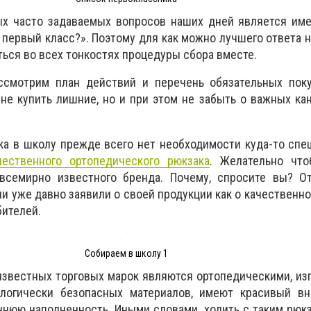
ых часто задаваемых вопросов наших дней является име
 первый класс?». Поэтому для как можно лучшего ответа н
ться во всех тонкостях процедуры сбора вместе.
ссмотрим план действий и перечень обязательных поку
не купить лишние, но и при этом не забыть о важных ка
ка в школу прежде всего нет необходимости куда-то спе
чественного ортопедического рюкзака
. Желательно чт
всемирно известного бренда. Почему, спросите вы? От
и уже давно заявили о своей продукции как о качественно
ителей.
Собираем в школу 1
 известных торговых марок являются ортопедическими, и
ологически безопасных материалов, имеют красивый в
нюю наполненность. Иными словами, ходить с таким рюк