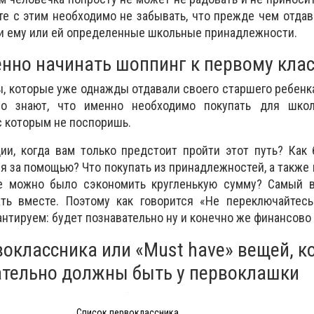
те с этим необходимо не забывать, что прежде чем отда
и ему или ей определенные школьные принадлежности.
енно начинать шоппинг к первому клас
, которые уже однажды отдавали своего старшего ребенк
но знают, что именно необходимо покупать для шко
с которым не поспоришь.
ии, когда вам только предстоит пройти этот путь? Как
я за помощью? Что покупать из принадлежностей, а также 
ге можно было сэкономить кругленькую сумму? Самый в
ть вместе. Поэтому как говорится «Не переключайтесь!
антируем: будет познавательно ну и конечно же финансово
воклассника или «Must have» вещей, к
ательно должны быть у первоклашки
Список первоклассника