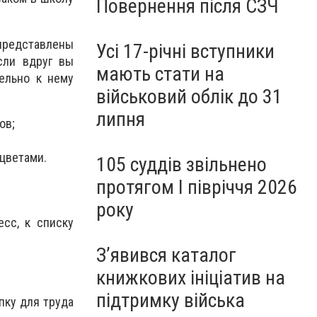
Повернення після СЗЧ
представлены
Усі 17-річні вступники
сли вдруг вы
мають стати на
ельно к нему
військовий облік до 31
липня
ов;
 цветами.
105 суддів звільнено
протягом I півріччя 2026
року
сс, к списку
З’явився каталог
книжкових ініціатив на
підтримку війська
пку для труда