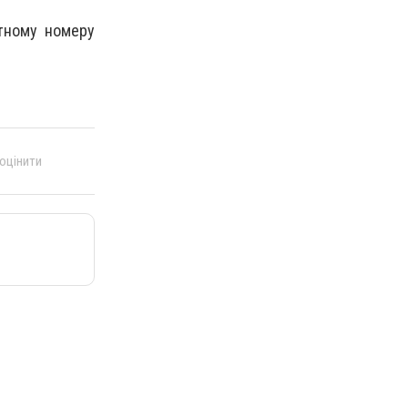
тному номеру
 оцінити