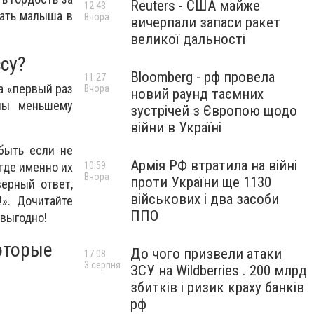
Reuters - США майже
12:43
вать малыша в
Вчора
вичерпали запаси ракет
великої дальності
су?
Bloomberg - рф провела
11:27
а «первый раз
Вчора
новий раунд таємних
лы меньшему
зустрічей з Європою щодо
війни в Україні
 быть если не
Армія РФ втратила на війні
10:59
где именно их
Вчора
проти України ще 1130
ерный ответ,
військових і два засоби
». Дочитайте
ППО
 выгодно!
оторые
До чого призвели атаки
17:08
3 серпня
ЗСУ на Wildberries . 200 млрд
збитків і ризик краху банків
рф