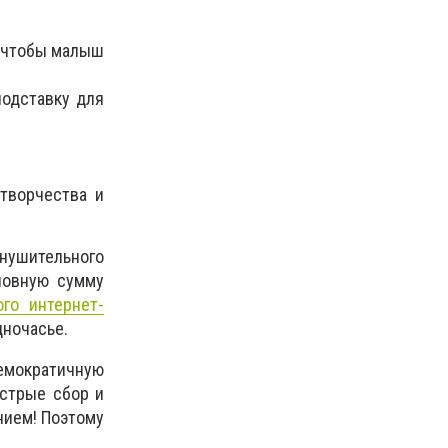
, чтобы малыш
подставку для
 творчества и
внушительного
словную сумму
ого интернет-
дночасье.
емократичную
ыстрые сбор и
нием! Поэтому