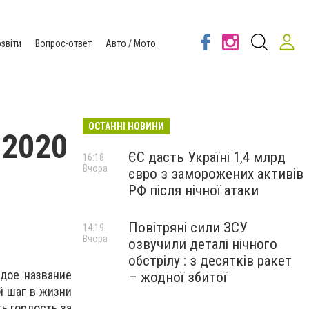
звіти
Вопрос-ответ
Авто / Мото
ОСТАННІ НОВИНИ
 2020
ЄС дасть Україні 1,4 млрд
16:18
Вчора
євро з заморожених активів
РФ після нічної атаки
Повітряні сили ЗСУ
14:19
Вчора
озвучили деталі нічного
обстрілу : з десятків ракет
рдое название
– жодної збитої
й шаг в жизни
ь гордость за