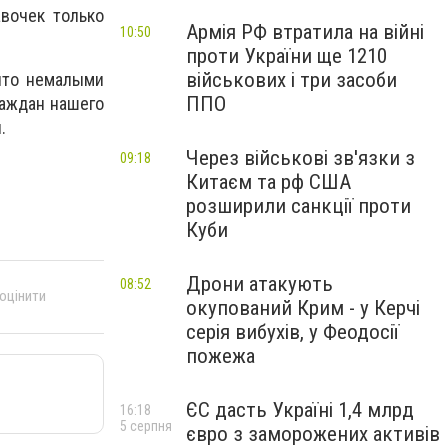
вочек только
Армія РФ втратила на війні
10:50
проти України ще 1210
військових і три засоби
 что немалыми
ППО
раждан нашего
.
Через військові зв'язки з
09:18
Китаєм та рф США
розширили санкції проти
Куби
Дрони атакують
08:52
 оцінити
окупований Крим - у Керчі
серія вибухів, у Феодосії
пожежа
ЄС дасть Україні 1,4 млрд
16:18
5 серпня
євро з заморожених активів