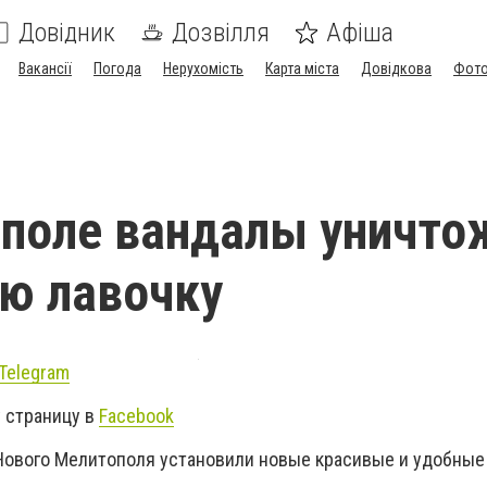
Довідник
Дозвілля
Афіша
Вакансії
Погода
Нерухомість
Карта міста
Довідкова
Фото
поле вандалы уничто
ю лавочку
Telegram
 страницу в
Facebook
Нового Мелитополя установили новые красивые и удобные