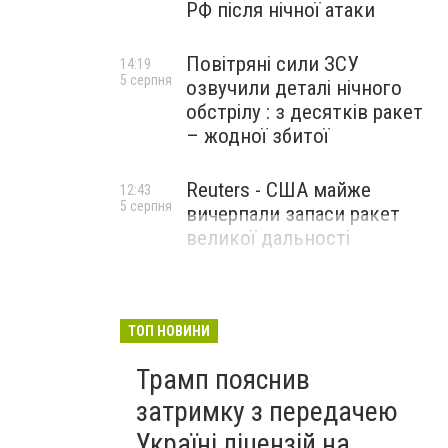
РФ після нічної атаки
Повітряні сили ЗСУ
14:19
5 серпня
озвучили деталі нічного
обстрілу : з десятків ракет
– жодної збитої
Reuters - США майже
12:43
5 серпня
вичерпали запаси ракет
великої дальності
ТОП НОВИНИ
Трамп пояснив
затримку з передачею
Україні ліцензій на