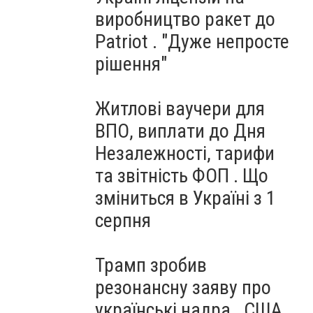
виробництво ракет до
Patriot . "Дуже непросте
рішення"
Житлові ваучери для
ВПО, виплати до Дня
Незалежності, тарифи
та звітність ФОП . Що
зміниться в Україні з 1
серпня
Трамп зробив
резонансну заяву про
українські надра . США