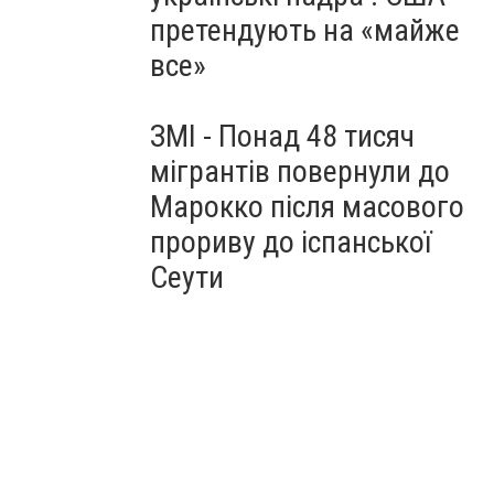
претендують на «майже
все»
ЗМІ - Понад 48 тисяч
мігрантів повернули до
Марокко після масового
прориву до іспанської
Сеути