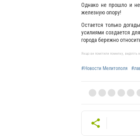
Однако не прошло и не
железную опору!
Остается только догады
усилиями создается для
города бережно относить
Якщо ви помітили помилку, виділіть нео
#Новости Мелитополя
#ла