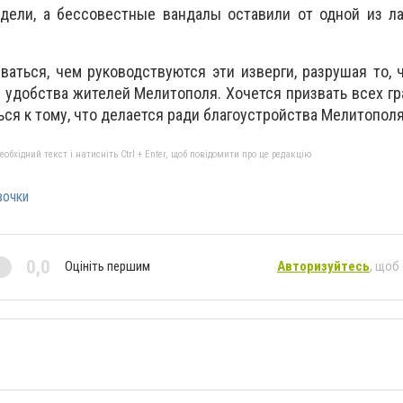
дели, а бессовестные вандалы оставили от одной из ла
ваться, чем руководствуются эти изверги, разрушая то,
 удобства жителей Мелитополя. Хочется призвать всех г
ся к тому, что делается ради благоустройства Мелитополя
бхідний текст і натисніть Ctrl + Enter, щоб повідомити про це редакцію
вочки
0,0
Оцініть першим
Авторизуйтесь
, щоб