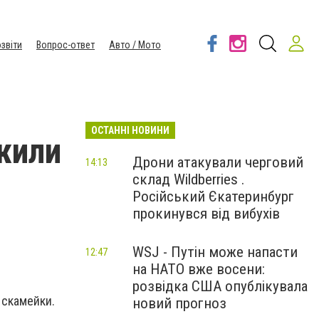
звіти
Вопрос-ответ
Авто / Мото
ОСТАННІ НОВИНИ
жили
Дрони атакували черговий
14:13
склад Wildberries .
Російський Єкатеринбург
прокинувся від вибухів
WSJ - Путін може напасти
12:47
на НАТО вже восени:
розвідка США опублікувала
 скамейки.
новий прогноз