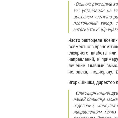
- Обычно ректоцеле в
мы установили на ме
временем частично ра
постоянный запор, т
затягивать и обращать
Часто ректоцеле возник
совместно с врачом-гин
сахарного диабета или
направлений, к пример
лечение. Главный смыс
человека, - подчеркнул 
Игорь Шишка, директор 
- Благодаря индивиду
нашей больнице может
отделении, консул
направлениям, таким 