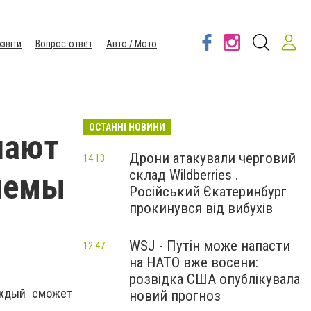
звіти
Вопрос-ответ
Авто / Мото
ОСТАННІ НОВИНИ
шают
Дрони атакували черговий
14:13
склад Wildberries .
лемы
Російський Єкатеринбург
прокинувся від вибухів
WSJ - Путін може напасти
12:47
на НАТО вже восени:
розвідка США опублікувала
аждый сможет
новий прогноз