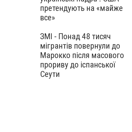
претендують на «майже
все»
ЗМІ - Понад 48 тисяч
мігрантів повернули до
Марокко після масового
прориву до іспанської
Сеути