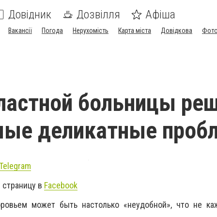
Довідник
Дозвілля
Афіша
Вакансії
Погода
Нерухомість
Карта міста
Довідкова
Фото
ластной больницы ре
мые деликатные проб
Telegram
 страницу в
Facebook
оровьем может быть настолько «неудобной», что не к