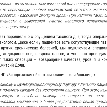
озникает из-за возрастных изменений или послеродовых тра
сте перегородки особый композитный сетчатый имплант
ссосётся,
- рассказал Дмитрий Доля.
- При наличии таких с
рудности с дефекацией, чувство неполного испражнен
ся к проктологу.
ает параллельно с опущением тазового дна, тогда операц
екологом. Даже если у пациентов есть сопутствующие пат
 других хронических болезней, мы подключаем специал
у, эндокринологов, невропатологов, и успешно проводи
л таких операций — возвращение качества, уровня и ко
Дмитрий Доля.
КНП «Запорожская областная клиническая больница»:
альному и мультидисциплинарному подходу к лечению пацие
 получить каждый без исключения пациент. При этом, нах
ьтативную и лечебную помощь он получает по всем 
образом, комплексно и более результативно решая проб