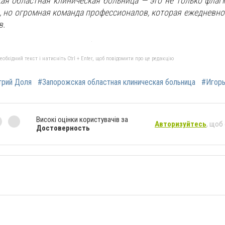
ая областная клиническая больница — это не только фла
, но огромная команда профессионалов, которая ежедневно
в.
бхідний текст і натисніть Ctrl + Enter, щоб повідомити про це редакцію
рий Доля
#Запорожская областная клиническая больница
#Игор
Високі оцінки користувачів за
Авторизуйтесь
, щоб
Достоверность