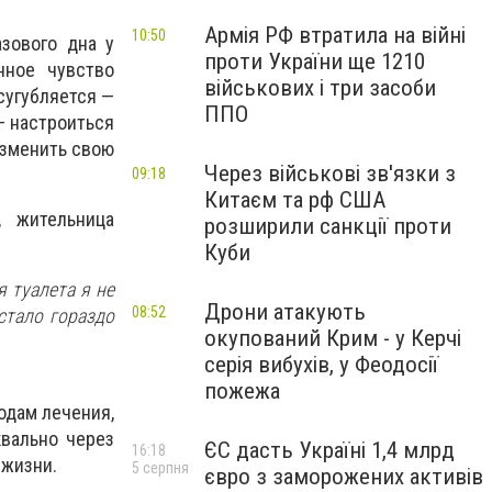
Армія РФ втратила на війні
10:50
зового дна у
проти України ще 1210
нное чувство
військових і три засоби
сугубляется —
ППО
— настроиться
изменить свою
Через військові зв'язки з
09:18
Китаєм та рф США
, жительница
розширили санкції проти
Куби
я туалета я не
Дрони атакують
08:52
стало гораздо
окупований Крим - у Керчі
серія вибухів, у Феодосії
пожежа
одам лечения,
вально через
ЄС дасть Україні 1,4 млрд
16:18
 жизни.
5 серпня
євро з заморожених активів