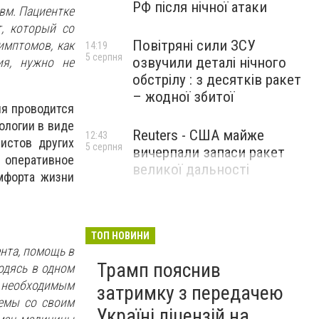
РФ після нічної атаки
вм. Пациентке
, который со
Повітряні сили ЗСУ
имптомов, как
14:19
5 серпня
озвучили деталі нічного
ия, нужно не
обстрілу : з десятків ракет
– жодної збитої
ия проводится
ологии в виде
Reuters - США майже
12:43
истов других
5 серпня
вичерпали запаси ракет
м оперативное
великої дальності
мфорта жизни
ТОП НОВИНИ
нта, помощь в
Трамп пояснив
одясь в одном
необходимым
затримку з передачею
лемы со своим
Україні ліцензій на