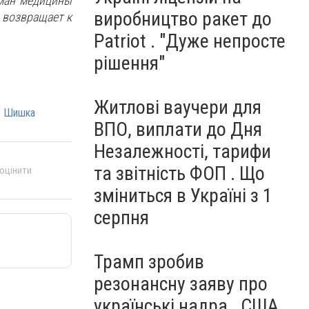
гман медицины
виробництво ракет до
 возвращает к
Patriot . "Дуже непросте
рішення"
Житлові ваучери для
ь Шишка
ВПО, виплати до Дня
Незалежності, тарифи
та звітність ФОП . Що
 оцінити
зміниться в Україні з 1
серпня
Трамп зробив
резонансну заяву про
українські надра . США