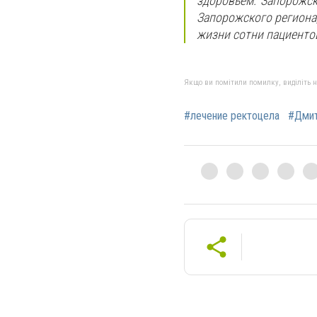
здоровьем. Запорожск
Запорожского региона
жизни сотни пациенто
Якщо ви помітили помилку, виділіть нео
#лечение ректоцела
#Дмит