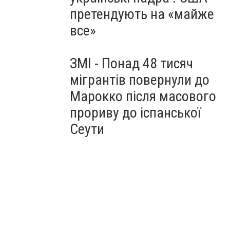
претендують на «майже
все»
ЗМІ - Понад 48 тисяч
мігрантів повернули до
Марокко після масового
прориву до іспанської
Сеути