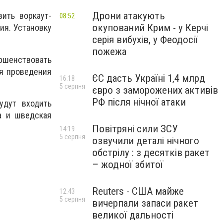
Дрони атакують
ить воркаут-
08:52
окупований Крим - у Керчі
ия. Установку
серія вибухів, у Феодосії
пожежа
ршенствовать
ля проведения
ЄС дасть Україні 1,4 млрд
16:18
5 серпня
євро з заморожених активів
РФ після нічної атаки
удут входить
а и шведская
Повітряні сили ЗСУ
14:19
5 серпня
озвучили деталі нічного
обстрілу : з десятків ракет
– жодної збитої
Reuters - США майже
12:43
5 серпня
вичерпали запаси ракет
великої дальності