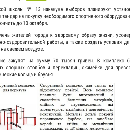
кой школы № 13 накануне выборов планируют установ
 тендер на покупку необходимого спортивного оборудован
ончить до 10 октября.
ечь жителей города к здоровому образу жизни, усове
но-оздоровительной работы, а также создать условия д
 на свежем воздухе.
ние закупят на сумму 70 тысяч гривен. В комплекс б
ых опорных столбов и перекладин, скамейки для пресс
ические кольца и брусья.