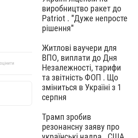
виробництво ракет до
Patriot . "Дуже непросте
рішення"
Житлові ваучери для
ВПО, виплати до Дня
 оцінити
Незалежності, тарифи
та звітність ФОП . Що
зміниться в Україні з 1
серпня
Трамп зробив
резонансну заяву про
українські надра . США