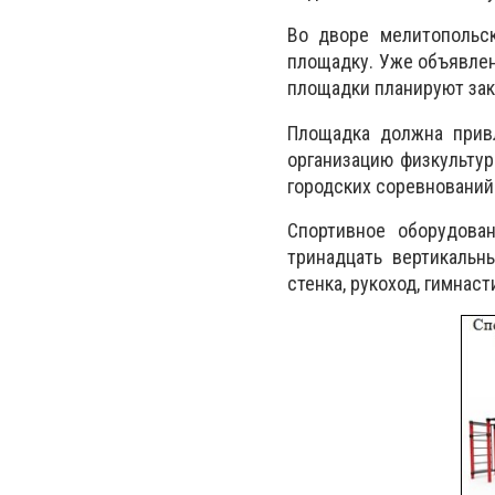
Во дворе мелитопольс
площадку. Уже объявлен
площадки планируют зак
Площадка должна привл
организацию физкультур
городских соревнований
Спортивное оборудова
тринадцать вертикальн
стенка, рукоход, гимнаст