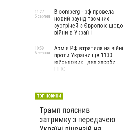
Bloomberg - рф провела
11:27
5 серпня
новий раунд таємних
зустрічей з Європою щодо
війни в Україні
Армія РФ втратила на війні
10:59
5 серпня
проти України ще 1130
військових і два засоби
ППО
ТОП НОВИНИ
Трамп пояснив
затримку з передачею
Україні ліцензій на