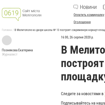
Новини
Оплатить коммуналку
Оголошення
Головна
В Мелитополе во дворе школы № 13 построят современную воркаут-площ
16:00, 26 серпня 2020 р.
В Мелито
Познякова Екатерина
Журналист
построят
площадк
Следите за новостями в
Подписывайтесь на нашу