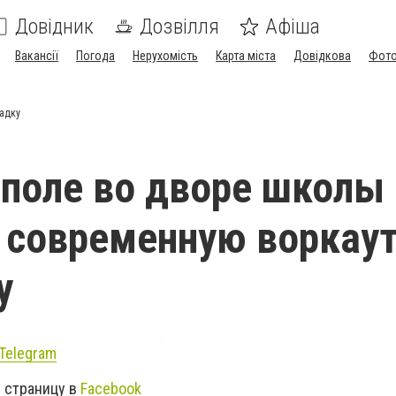
Довідник
Дозвілля
Афіша
Вакансії
Погода
Нерухомість
Карта міста
Довідкова
Фото
адку
поле во дворе школы
 современную воркаут
у
Telegram
 страницу в
Facebook