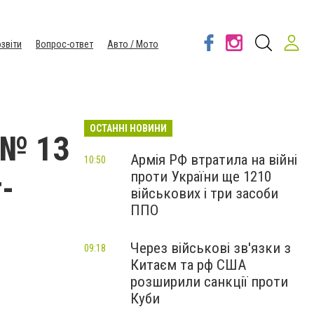
звіти
Вопрос-ответ
Авто / Мото
ОСТАННІ НОВИНИ
 № 13
Армія РФ втратила на війні
10:50
проти України ще 1210
-
військових і три засоби
ППО
Через військові зв'язки з
09:18
Китаєм та рф США
розширили санкції проти
Куби