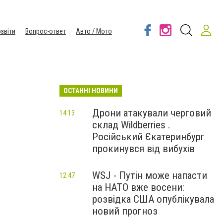
звіти
Вопрос-ответ
Авто / Мото
ОСТАННІ НОВИНИ
Дрони атакували черговий
14:13
склад Wildberries .
Російський Єкатеринбург
прокинувся від вибухів
WSJ - Путін може напасти
12:47
на НАТО вже восени:
розвідка США опублікувала
новий прогноз