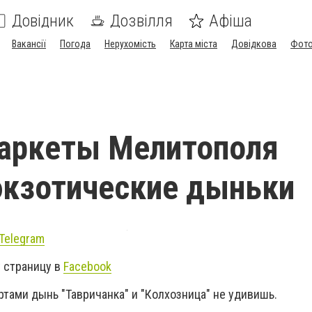
Довідник
Дозвілля
Афіша
Вакансії
Погода
Нерухомість
Карта міста
Довідкова
Фото
маркеты Мелитополя
экзотические дыньки
Telegram
 страницу в
Facebook
тами дынь "Тавричанка" и "Колхозница" не удивишь.