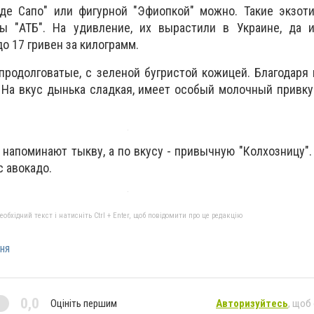
 де Сапо" или фигурной "Эфиопкой" можно. Такие экзот
ы "АТБ". На удивление, их вырастили в Украине, да 
до 17 гривен за килограмм.
 продолговатые, с зеленой бугристой кожицей. Благодаря 
 На вкус дынька сладкая, имеет особый молочный привкус
напоминают тыкву, а по вкусу - привычную "Колхозницу".
с авокадо.
бхідний текст і натисніть Ctrl + Enter, щоб повідомити про це редакцію
ня
0,0
Оцініть першим
Авторизуйтесь
, щоб