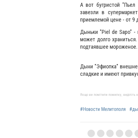
А вот бугристой "Пьел
завезли в супермаркет
приемлемой цене - от 9 
Дыньки "Piel de Sapo" -
может долго храниться.
подтаявшее мороженое.
Дыни "Эфиопка" внешне 
сладкие и имеют привку
Якщо ви помітили помилку, виділіть нео
#Новости Мелитополя
#ды