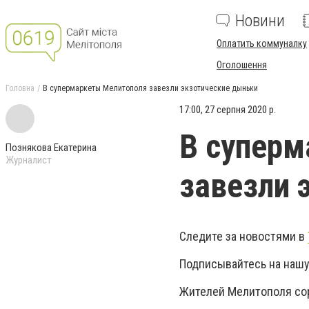
Новини
Оплатить коммуналку
Оголошення
Головна
В супермаркеты Мелитополя завезли экзотические дыньки
17:00, 27 серпня 2020 р.
В супер
Познякова Екатерина
Журналист
завезли 
Следите за новостями в
Подписывайтесь на нашу
Жителей Мелитополя сор