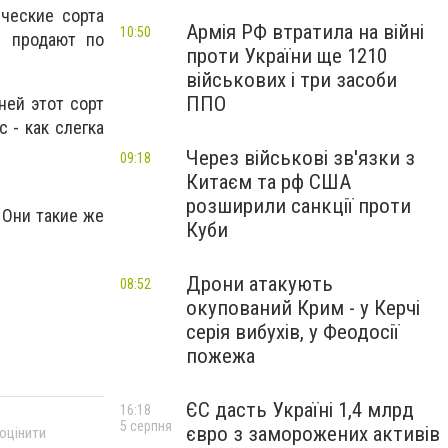
ические сорта
Армія РФ втратила на війні
10:50
и продают по
проти України ще 1210
військових і три засоби
ППО
ней этот сорт
 - как слегка
Через військові зв'язки з
09:18
Китаєм та рф США
розширили санкції проти
 Они такие же
Куби
Дрони атакують
08:52
окупований Крим - у Керчі
серія вибухів, у Феодосії
пожежа
ЄС дасть Україні 1,4 млрд
16:18
5 серпня
євро з заморожених активів
 оцінити