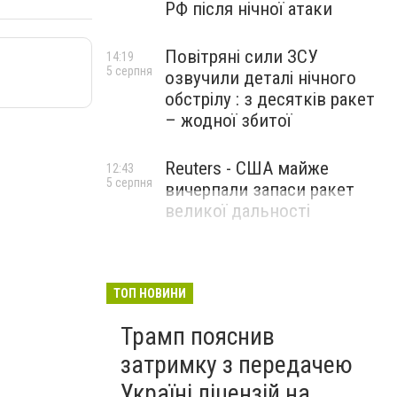
РФ після нічної атаки
Повітряні сили ЗСУ
14:19
5 серпня
озвучили деталі нічного
обстрілу : з десятків ракет
– жодної збитої
Reuters - США майже
12:43
5 серпня
вичерпали запаси ракет
великої дальності
ТОП НОВИНИ
Трамп пояснив
затримку з передачею
Україні ліцензій на