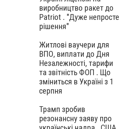
виробництво ракет до
Patriot . "Дуже непросте
рішення"
Житлові ваучери для
ВПО, виплати до Дня
Незалежності, тарифи
та звітність ФОП . Що
зміниться в Україні з 1
серпня
Трамп зробив
резонансну заяву про
українські надра . США