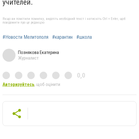
учителей.
Якщо ви помітили помилку, виділіть необхідний текст і натисніть Ctrl + Enter, щоб
повідомити про це редакцію
#Новости Мелитополя
#карантин
#школа
Познякова Екатерина
Журналист
0,0
Авторизуйтесь
, щоб оцінити