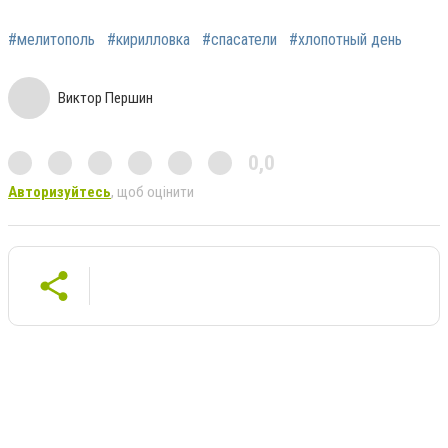
#мелитополь
#кирилловка
#спасатели
#хлопотный день
Виктор Першин
0,0
Авторизуйтесь
, щоб оцінити