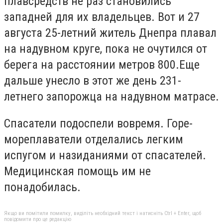
плавсредств не раз становились
западней для их владельцев. Вот и 27
августа 25-летний житель Днепра плавал
на надувном круге, пока не очутился от
берега на расстоянии метров 800.Еще
дальше унесло в этот же день 231-
летнего запорожца на надувном матрасе.
Спасатели подоспели вовремя. Горе-
мореплаватели отделались легким
испугом и назиданиями от спасателей.
Медицинская помощь им не
понадобилась.
Якщо ви помітили помилку, виділіть необхідний текст і натисніть Ctrl + Enter, щоб
повідомити про це редакцію