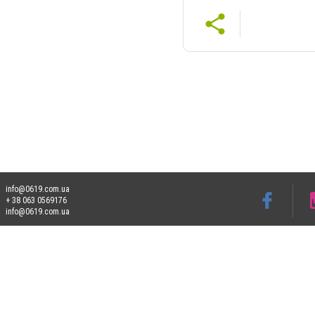
info@0619.com.ua
+ 38 063 0569176
info@0619.com.ua
Допускається цитування матеріалів без отримання попередньої згоди 0619.com.ua за
пошукових систем гіперпосилання на цитовані статті не нижче другого абзацу в тек
Матеріали з плашками "Новини компаній", "Промо", "Партнерський матеріал", "Партнер
Реклама на сайті
Франшиза 