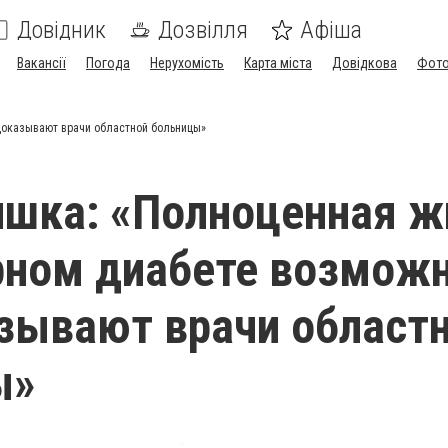
Довідник
Дозвілля
Афіша
Вакансії
Погода
Нерухомість
Карта міста
Довідкова
Фото
доказывают врачи областной больницы»
шка: «Полноценная ж
рном диабете возможн
зывают врачи област
ы»