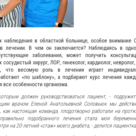
х наблюдения в областной больнице, особое внимание О
в лечении. В чем он заключается? Наблюдаясь в одно
утствующие заболевания, может получить консульт
 сосудистый хирург, ЛОР, гинеколог, кардиолог, невролог,
т, что весомую роль в лечении играет индивидуал
работают «по шаблону», а подбирают курс лечения кажд
я все особенности организма.
которым должен руководствоваться пациент, - подружи
щим врачом Еленой Анатольевной Соловьюк мы действи
 как настоящая команда, плодотворно работали на прот
правильно подобранного лечения стала моя беременно
отря на 20-летний «стаж» моего диабета,
- делится пациентка