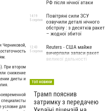
РФ після нічної атаки
Повітряні сили ЗСУ
14:19
5 серпня
озвучили деталі нічного
обстрілу : з десятків ракет
– жодної збитої
и Черниковой,
Reuters - США майже
12:43
достаточность
5 серпня
вичерпали запаси ракет
ям.
великої дальності
). При втором
 или снижение
дении диеты и
ТОП НОВИНИ
пия.
Трамп пояснив
своевременной
затримку з передачею
специалисты
е условие для
Україні ліцензій на