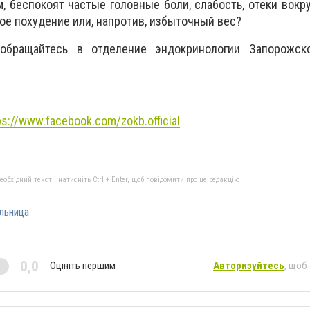
 беспокоят частые головные боли, слабость, отеки вокруг
ое похудение или, напротив, избыточный вес?
бращайтесь в отделение эндокринологии
Запорожск
ps://www.facebook.com/zokb.official
бхідний текст і натисніть Ctrl + Enter, щоб повідомити про це редакцію
льница
0,0
Оцініть першим
Авторизуйтесь
, щоб