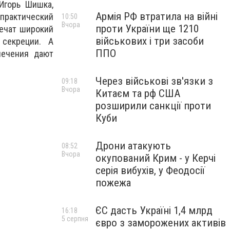
Игорь Шишка
,
Армія РФ втратила на війні
практический
10:50
Вчора
проти України ще 1210
лечат широкий
військових і три засоби
секреции. А
ППО
лечения дают
Через військові зв'язки з
09:18
Вчора
Китаєм та рф США
розширили санкції проти
Куби
Дрони атакують
08:52
Вчора
окупований Крим - у Керчі
серія вибухів, у Феодосії
пожежа
ЄС дасть Україні 1,4 млрд
16:18
5 серпня
євро з заморожених активів