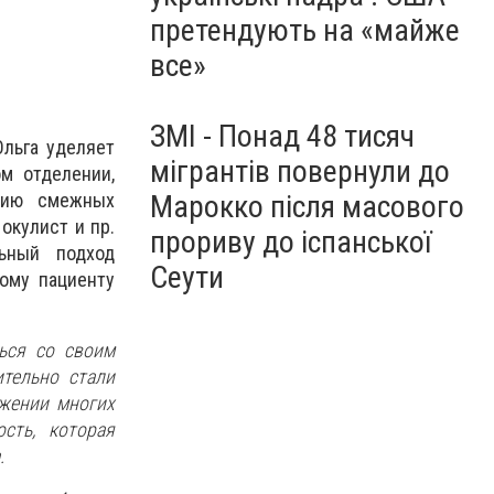
претендують на «майже
все»
ЗМІ - Понад 48 тисяч
льга уделяет
мігрантів повернули до
м отделении,
Марокко після масового
ацию смежных
 окулист и пр.
прориву до іспанської
ьный подход
Сеути
ому пациенту
ться со своим
тельно стали
яжении многих
сть, которая
.