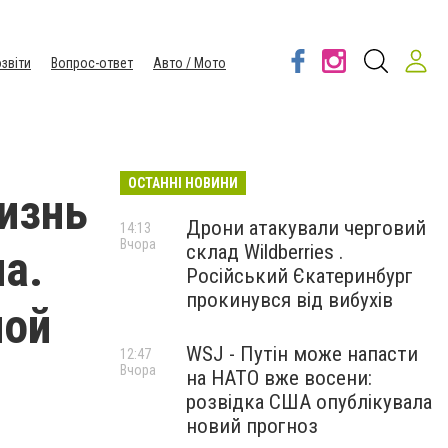
звіти
Вопрос-ответ
Авто / Мото
ОСТАННІ НОВИНИ
изнь
Дрони атакували черговий
14:13
Вчора
склад Wildberries .
а.
Російський Єкатеринбург
прокинувся від вибухів
ной
WSJ - Путін може напасти
12:47
Вчора
на НАТО вже восени:
розвідка США опублікувала
новий прогноз