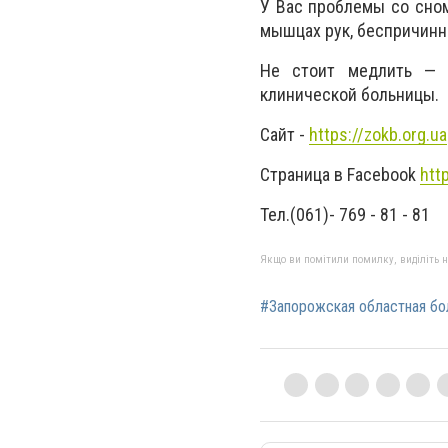
У Вас проблемы со сном,
мышцах рук, беспричинн
Не стоит медлить
—
о
клинической больницы.
Сайт
-
https://zokb.org.ua
Страница в
Facebook
htt
Тел.
(061)- 769 - 81 - 81
Якщо ви помітили помилку, виділіть нео
#Запорожская областная бо