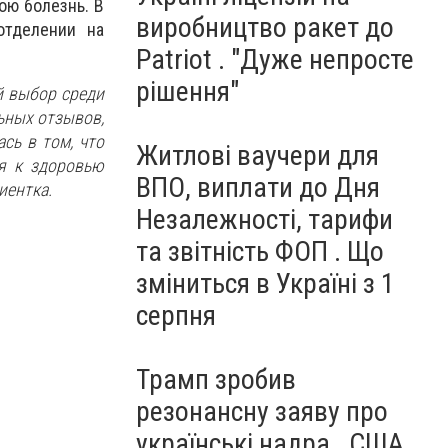
ою болезнь. В
виробництво ракет до
отделении на
Patriot . "Дуже непросте
рішення"
й выбор среди
ьных отзывов,
сь в том, что
Житлові ваучери для
ся к здоровью
ВПО, виплати до Дня
иентка.
Незалежності, тарифи
та звітність ФОП . Що
зміниться в Україні з 1
серпня
Трамп зробив
резонансну заяву про
українські надра . США