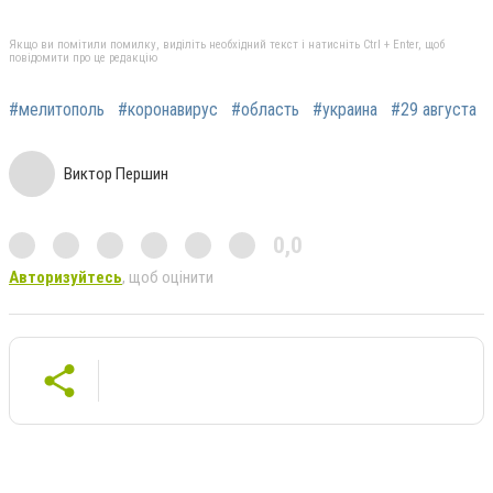
Якщо ви помітили помилку, виділіть необхідний текст і натисніть Ctrl + Enter, щоб
повідомити про це редакцію
#мелитополь
#коронавирус
#область
#украина
#29 августа
Виктор Першин
0,0
Авторизуйтесь
, щоб оцінити