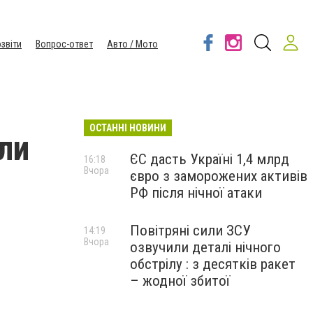
звіти
Вопрос-ответ
Авто / Мото
ОСТАННІ НОВИНИ
ли
ЄС дасть Україні 1,4 млрд
16:18
Вчора
євро з заморожених активів
РФ після нічної атаки
Повітряні сили ЗСУ
14:19
Вчора
озвучили деталі нічного
обстрілу : з десятків ракет
– жодної збитої