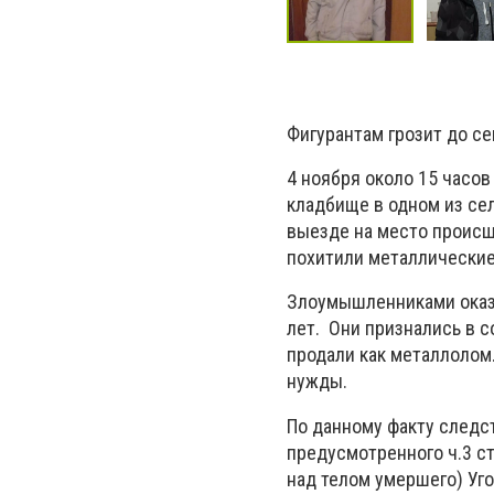
Фигурантам грозит до с
4 ноября около 15 часов
кладбище в одном из се
выезде на место происш
похитили металлические
Злоумышленниками оказа
лет. Они признались в 
продали как металлолом
нужды.
По данному факту следс
предусмотренного ч.3 ст
над телом умершего) Уг