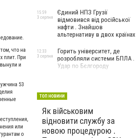
Єдиний НПЗ Грузії
15:59
3 серпня
відмовився від російської
нафти . Знайшов
альтернативу в двох країнах
ледование.
том, что на
Горить університет, де
12:33
3 серпня
х плит. При
розробляли системи БПЛА .
 вынули и
Удар по Бєлгороду
мужчина 53
делия
ТОП НОВИНИ
твенные
Як військовим
еступления,
відновити службу за
онения или
новою процедурою .
гурантам о