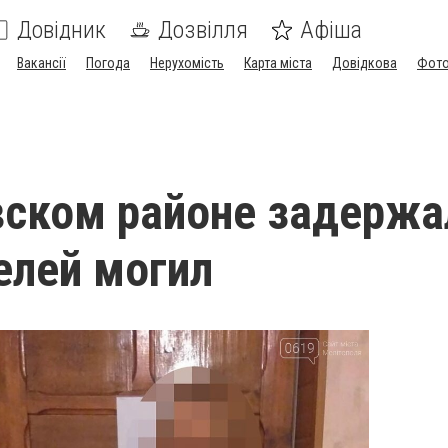
Довідник
Дозвілля
Афіша
Вакансії
Погода
Нерухомість
Карта міста
Довідкова
Фото
ском районе задержа
елей могил