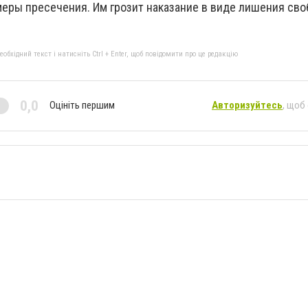
меры пресечения. Им грозит наказание в виде лишения сво
бхідний текст і натисніть Ctrl + Enter, щоб повідомити про це редакцію
0,0
Оцініть першим
Авторизуйтесь
, щоб