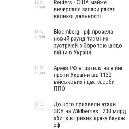
Reuters - США майже
12:43
Вчора
вичерпали запаси ракет
великої дальності
Bloomberg - рф провела
11:27
Вчора
новий раунд таємних
зустрічей з Європою щодо
війни в Україні
Армія РФ втратила на війні
10:59
Вчора
проти України ще 1130
військових і два засоби
ППО
До чого призвели атаки
17:08
3 серпня
ЗСУ на Wildberries . 200 млрд
збитків і ризик краху банків
рф