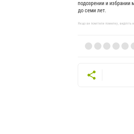
подозрении и избрании 
до семи лет.
Якщо ви помітили помилку, виділіть нео