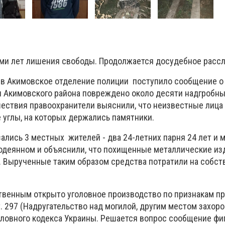
еми лет лишения свободы. Продолжается досудебное расс
 в Акимовское отделение полиции поступило сообщение о 
л Акимовского района повреждено около десяти надгробны
ествия правоохранители выяснили, что неизвестные лица
 углы, на которых держались памятники.
лись 3 местных жителей - два 24-летних парня 24 лет и 
содеянном и объяснили, что похищенные металлические из
. Вырученные таким образом средства потратили на собс
твенным открыто уголовное производство по признакам пр
. 297 (Надругательство над могилой, другим местом захор
оловного кодекса Украины. Решается вопрос сообщение фи