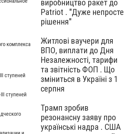
виробництво ракет до
ссиональное
Patriot . "Дуже непросте
рішення"
Житлові ваучери для
ого комплекса
ВПО, виплати до Дня
Незалежності, тарифи
та звітність ФОП . Що
II ступеней
зміниться в Україні з 1
серпня
II ступеней
Трамп зробив
едческого
резонансну заяву про
українські надра . США
ализации и