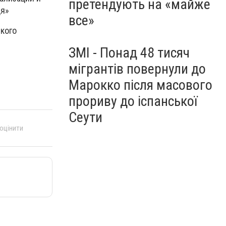
претендують на «майже
ця»
все»
кого
ЗМІ - Понад 48 тисяч
мігрантів повернули до
Марокко після масового
прориву до іспанської
Сеути
 оцінити