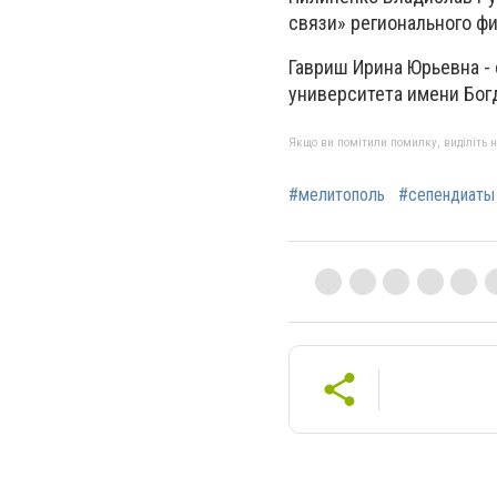
связи» регионального ф
Гавриш Ирина Юрьевна -
университета имени Бог
Якщо ви помітили помилку, виділіть нео
#мелитополь
#сепендиаты