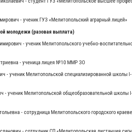
Николаевич - студент ГУЗ «Мелитопольское высшее профе
мирович - ученик ГУЗ «Мелитопольский аграрный лицей»
ой молодежи (разовая выплата)
мирович - ученик Мелитопольского учебно-воспитательн
триевна - ученица лицея №10 ММР ЗО
ич - ученик Мелитопольской специализированной школы I-I
ч - ученик Мелитопольской общеобразовательной школы I-I
тольевна - сотрудница Мелитопольского городского краев
сланович - сотрудник СП «Мелитопольская дистанция сигн