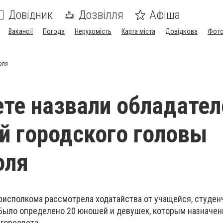
Довідник
Дозвілля
Афіша
Вакансії
Погода
Нерухомість
Карта міста
Довідкова
Фото
оля
ете назвали обладател
й городского головы
оля
рисполкома рассмотрела ходатайства от учащейся, студен
Было определено 20 юношей и девушек, которым назначен
горсовета.