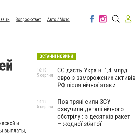
звіти
Вопрос-ответ
Авто / Мото
ОСТАННІ НОВИНИ
ей
ЄС дасть Україні 1,4 млрд
16:18
5 серпня
євро з заморожених активів
РФ після нічної атаки
Повітряні сили ЗСУ
14:19
5 серпня
озвучили деталі нічного
обстрілу : з десятків ракет
ческой и
– жодної збитої
ы выплаты,