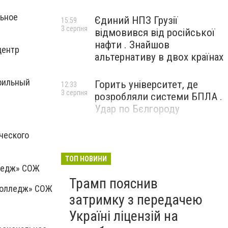
льное
Єдиний НПЗ Грузії
15:59
3 серпня
відмовився від російської
нафти . Знайшов
центр
альтернативу в двох країнах
фильный
Горить університет, де
12:33
3 серпня
розробляли системи БПЛА .
Удар по Бєлгороду
ческого
ТОП НОВИНИ
лледж» СОЖ
Трамп пояснив
колледж» СОЖ
затримку з передачею
Україні ліцензій на