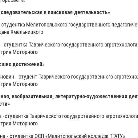
сследовательская и поисковая деятельность»
- студентка Мелитопольского государственного педагогиче
дана Хмельницкого
- студентка Таврического государственного агротехнологи
итрия Моторного
ысших достижений»
нович - студент Таврического государственного агротехно
итрия Моторного
ная, изобразительная, литературно-художественная дея
сти»
а -студентка Таврического государственного агротехнолог
итрия Моторного
на - студентка ОСП «Мелитопольский колледж ТГАТУ»