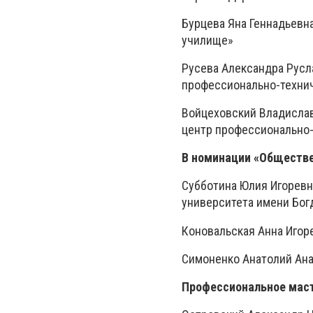
Бурцева Яна Геннадьевн
училище»
Русева Александра Русл
профессионально-технич
Войцеховский Владисла
центр профессионально-
В номинации «Обществе
Субботина Юлия Игоревн
университета имени Бог
Коновальская Анна Игор
Симоненко Анатолий Ан
Профессиональное маст