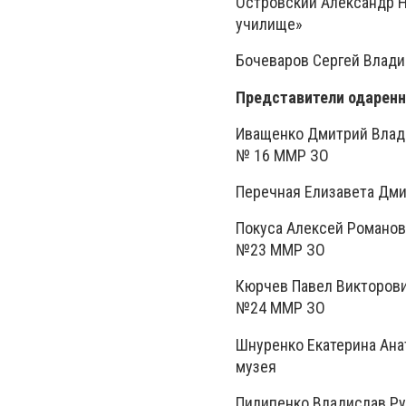
Островский Александр 
училище»
Бочеваров Сергей Влади
Представители одаренн
Иващенко Дмитрий Влади
№ 16 ММР ЗО
Перечная Елизавета Дми
Покуса Алексей Романов
№23 ММР ЗО
Кюрчев Павел Викторови
№24 ММР ЗО
Шнуренко Екатерина Ана
музея
Пилипенко Владислав Ру