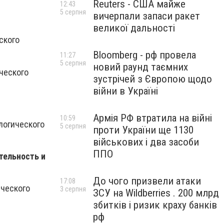
Reuters - США майже
12:43
5 серпня
вичерпали запаси ракет
великої дальності
ского
Bloomberg - рф провела
11:27
5 серпня
новий раунд таємних
ческого
зустрічей з Європою щодо
війни в Україні
Армія РФ втратила на війні
10:59
логического
5 серпня
проти України ще 1130
військових і два засоби
ППО
тельность и
До чого призвели атаки
17:08
ического
3 серпня
ЗСУ на Wildberries . 200 млрд
збитків і ризик краху банків
рф