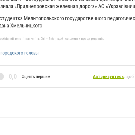
илиала «Приднепровская железная дорога» АО «Укрзалізни
 студентка Мелитопольского государственного педагогичес
дана Хмельницкого
бхідний текст і натисніть Ctrl + Enter, щоб повідомити про це редакцію
 городского головы
0,0
Оцініть першим
Авторизуйтесь
, щоб