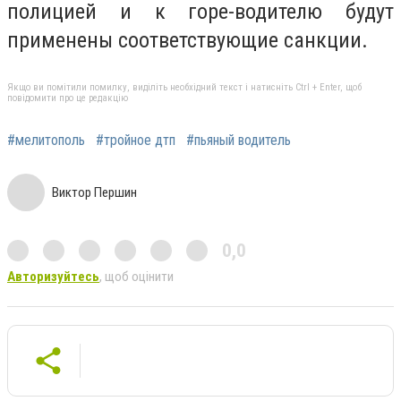
полицией и к горе-водителю будут
применены соответствующие санкции.
Якщо ви помітили помилку, виділіть необхідний текст і натисніть Ctrl + Enter, щоб
повідомити про це редакцію
#мелитополь
#тройное дтп
#пьяный водитель
Виктор Першин
0,0
Авторизуйтесь
, щоб оцінити