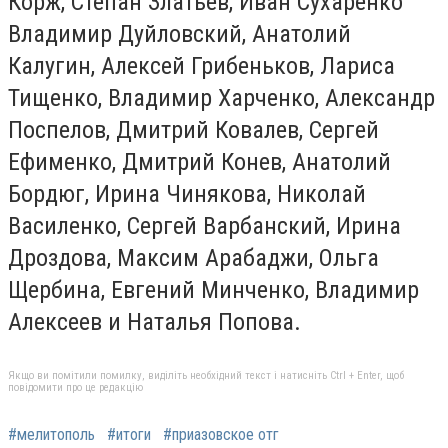
Корж, Степан Златьев, Иван Сухаренко
Владимир Дуйловский, Анатолий
Калугин, Алексей Грибеньков, Лариса
Тищенко, Владимир Харченко, Александр
Поспелов, Дмитрий Ковалев, Сергей
Ефименко, Дмитрий Конев, Анатолий
Бордюг, Ирина Чинякова, Николай
Василенко, Сергей Варбанский, Ирина
Дроздова, Максим Арабаджи, Ольга
Щербина, Евгений Минченко, Владимир
Алексеев и Наталья Попова.
Якщо ви помітили помилку, виділіть необхідний текст і натисніть Ctrl + Enter, щоб
повідомити про це редакцію
#мелитополь
#итоги
#приазовское отг