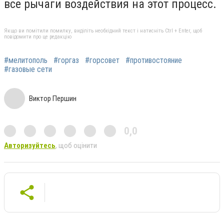
все рычаги воздействия на этот процесс.
Якщо ви помітили помилку, виділіть необхідний текст і натисніть Ctrl + Enter, щоб
повідомити про це редакцію
#мелитополь
#горгаз
#горсовет
#противостояние
#газовые сети
Виктор Першин
0,0
Авторизуйтесь
, щоб оцінити