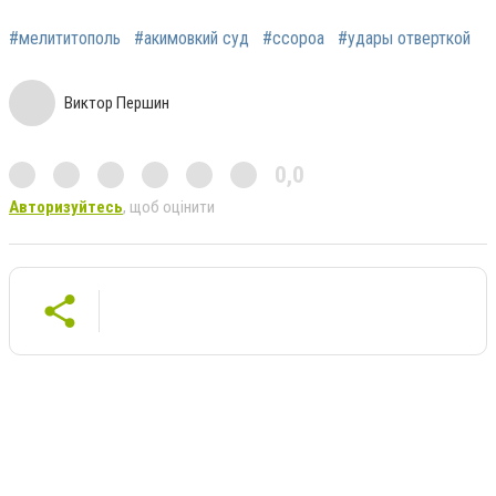
#мелититополь
#акимовкий суд
#ссороа
#удары отверткой
Виктор Першин
0,0
Авторизуйтесь
, щоб оцінити