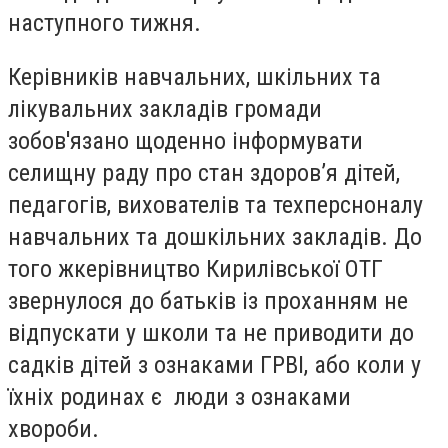
наступного тижня.
К
ерівник
ів
навчальних, шкільних та
лікувальних закладів громади
зобов'язано
щоденно інформувати
селищну раду про стан здоров’я дітей,
педагогів, вихователів та техперсноналу
навчальних та дошкільних закладів.
До
того ж
керівництво
Кирилівської ОТГ
звер
нулося
до батьків із проханням не
відпускати у школи та не приводити до
садків дітей з ознаками ГРВІ, або коли у
їхніх родинах є люди
з ознаками
хвороби.