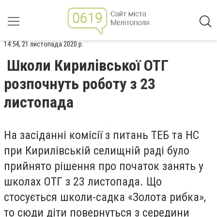
14:54, 21 листопада 2020 р.
Школи Кирилівської ОТГ
розпочнуть роботу з 23
листопада
Н
а засіданні комісії з питань ТЕБ та НС
при
Кирилівській селищній раді
було
прийнято рішення про початок занять у
школах ОТГ з 23 листопада. Що
стосується ш
кол
и
-сад
ка
«Золота рибка»
,
то сюди діти повернуться з середини