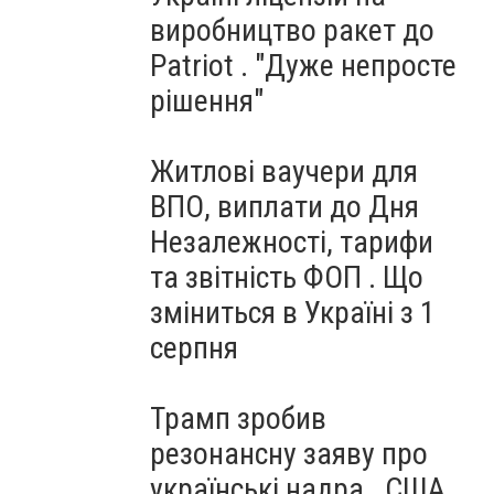
виробництво ракет до
Patriot . "Дуже непросте
рішення"
Житлові ваучери для
ВПО, виплати до Дня
Незалежності, тарифи
та звітність ФОП . Що
зміниться в Україні з 1
серпня
Трамп зробив
резонансну заяву про
українські надра . США