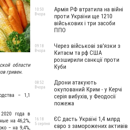
Армія РФ втратила на війні
10:50
Вчора
проти України ще 1210
військових і три засоби
ППО
Через військові зв'язки з
09:18
Вчора
Китаєм та рф США
розширили санкції проти
ской области
Куби
ов гривен.
Дрони атакують
08:52
Вчора
окупований Крим - у Керчі
одства – 1,1
серія вибухів, у Феодосії
пожежа
 2020 года в
ЄС дасть Україні 1,4 млрд
16:18
ные на 46,2%,
5 серпня
євро з заморожених активів
ко – на 9,4%,