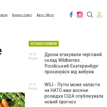
звіти
Вопрос-ответ
Авто / Мото
ОСТАННІ НОВИНИ
е
Дрони атакували черговий
14:13
Вчора
склад Wildberries .
Російський Єкатеринбург
прокинувся від вибухів
WSJ - Путін може напасти
12:47
Вчора
на НАТО вже восени:
розвідка США опублікувала
новий прогноз