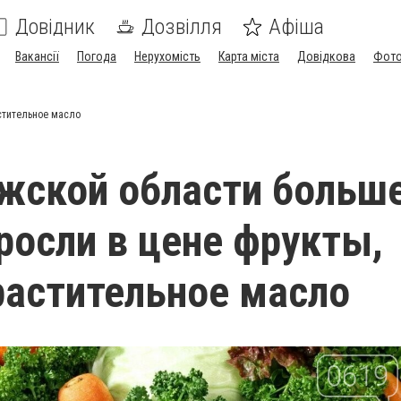
Довідник
Дозвілля
Афіша
Вакансії
Погода
Нерухомість
Карта міста
Довідкова
Фото
стительное масло
жской области больш
росли в цене фрукты,
растительное масло