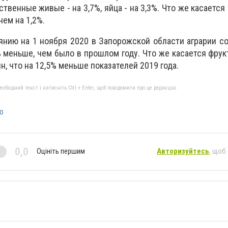
венные живые - на 3,7%, яйца - на 3,3%. Что же касается 
нем на 1,2%.
янию на 1 ноября 2020 в Запорожской области аграрии со
% меньше, чем было в прошлом году. Что же касается фрукт
н, что на 12,5% меньше показателей 2019 года.
бхідний текст і натисніть Ctrl + Enter, щоб повідомити про це редакцію
ю
0,0
Оцініть першим
Авторизуйтесь
, щоб