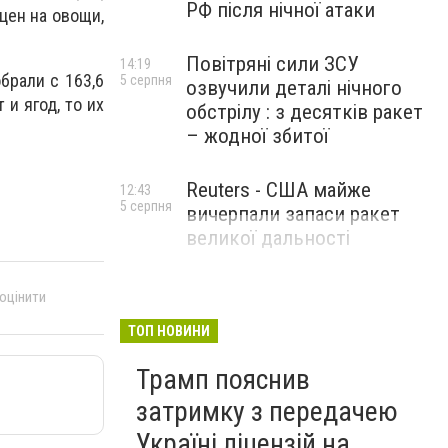
РФ після нічної атаки
цен на овощи,
Повітряні сили ЗСУ
14:19
брали с 163,6
5 серпня
озвучили деталі нічного
 и ягод, то их
обстрілу : з десятків ракет
– жодної збитої
Reuters - США майже
12:43
5 серпня
вичерпали запаси ракет
великої дальності
 оцінити
ТОП НОВИНИ
Трамп пояснив
затримку з передачею
Україні ліцензій на