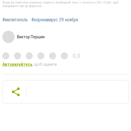
Якщо ви помітили помилку, виділіть необхідний текст і натисніть Ctrl + Enter, щоб
повідомити про це редакцію
#мелитополь
#коронавирус 29 ноября
Виктор Першин
0,0
Авторизуйтесь
, щоб оцінити