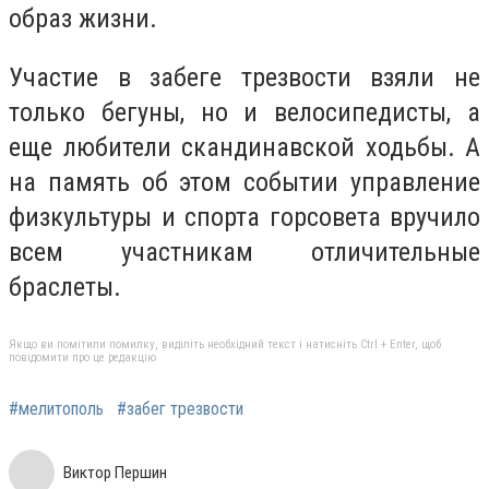
образ жизни.
Участие в забеге трезвости взяли не
только бегуны, но и велосипедисты, а
еще любители скандинавской ходьбы.
А
на память об этом событии управление
физкультуры и спорта горсовета вручило
всем участникам отличительные
браслеты.
Якщо ви помітили помилку, виділіть необхідний текст і натисніть Ctrl + Enter, щоб
повідомити про це редакцію
#мелитополь
#забег трезвости
Виктор Першин