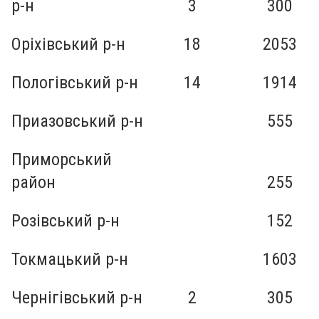
р-н
3
300
Оріхівський р-н
18
2053
Пологівський р-н
14
1914
Приазовський р-н
555
Приморський
район
255
Розівський р-н
152
Токмацький р-н
1603
Чернігівський р-н
2
305