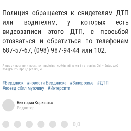
Полиция обращается к свидетелям ДТП
или водителям, у которых есть
видеозаписи этого ДТП, с просьбой
отозваться и обратиться по телефонам
687-57-67, (098) 987-94-44 или 102.
Якщо ви помітили помилку, виділіть необхідний текст і натисніть Ctrl + Enter, щоб
повідомити про це редакцію
#Бердянск
#новости Бердянска
#Запорожье
#ДТП
#поезд сбил мужчину
#Интерсити
Виктория Коркишко
Редактор
0,0