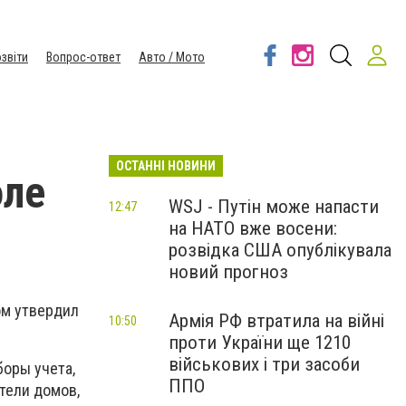
звіти
Вопрос-ответ
Авто / Мото
ОСТАННІ НОВИНИ
оле
WSJ - Путін може напасти
12:47
на НАТО вже восени:
розвідка США опублікувала
новий прогноз
ом утвердил
Армія РФ втратила на війні
10:50
проти України ще 1210
військових і три засоби
боры учета,
ППО
тели домов,