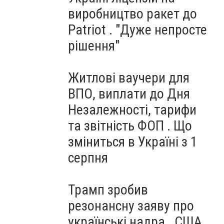
виробництво ракет до
Patriot . "Дуже непросте
рішення"
Житлові ваучери для
ВПО, виплати до Дня
Незалежності, тарифи
та звітність ФОП . Що
зміниться в Україні з 1
серпня
Трамп зробив
резонансну заяву про
українські надра . США