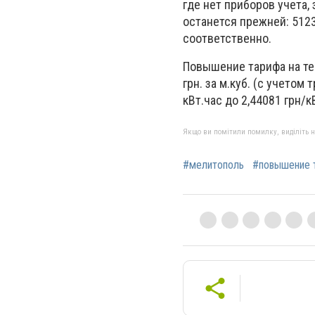
где нет приборов учета,
останется прежней: 51237
соответственно.
Повышение тарифа на теп
грн. за м.куб. (с учетом
кВт.час до 2,44081 грн/к
Якщо ви помітили помилку, виділіть нео
#мелитополь
#повышение т