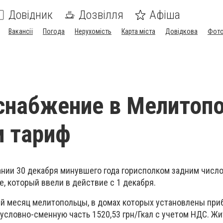
Довідник
Дозвілля
Афіша
Вакансії
Погода
Нерухомість
Карта міста
Довідкова
Фото
снабжение в Мелитоп
и тариф
нии 30 декабря минувшего года горисполком задним числ
, который ввели в действие с 1 декабря.
ий месяц мелитопольцы, в домах которых установлены при
 условно-сменную часть 1520,53 грн/Гкал с учетом НДС. Жи