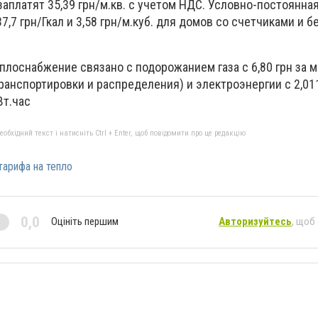
 заплатят 35,39 грн/м.кв. с учетом НДС. Условно-постоянна
,7 грн/Гкал и 3,58 грн/м.куб. для домов со счетчиками и бе
лоснабжение связано с подорожанием газа с 6,80 грн за м. 
 транспортировки и распределения) и электроэнергии с 2,01
Вт.час
бхідний текст і натисніть Ctrl + Enter, щоб повідомити про це редакцію
арифа на тепло
0,0
Оцініть першим
Авторизуйтесь
, щоб