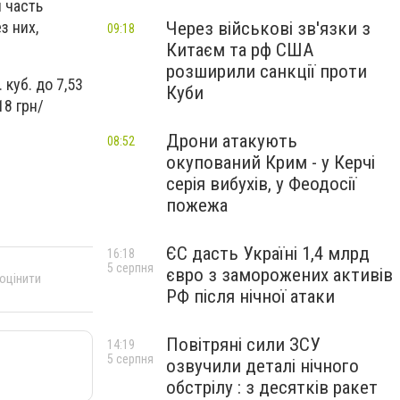
я часть
Через військові зв'язки з
з них,
09:18
Китаєм та рф США
розширили санкції проти
куб. до 7,53
Куби
18 грн/
Дрони атакують
08:52
окупований Крим - у Керчі
серія вибухів, у Феодосії
пожежа
ЄС дасть Україні 1,4 млрд
16:18
5 серпня
євро з заморожених активів
 оцінити
РФ після нічної атаки
Повітряні сили ЗСУ
14:19
5 серпня
озвучили деталі нічного
обстрілу : з десятків ракет