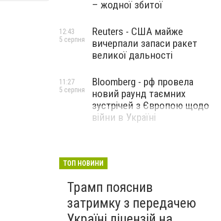
– жодної збитої
Reuters - США майже
12:43
5 серпня
вичерпали запаси ракет
великої дальності
Bloomberg - рф провела
11:27
5 серпня
новий раунд таємних
зустрічей з Європою щодо
війни в Україні
ТОП НОВИНИ
Трамп пояснив
затримку з передачею
Україні ліцензій на