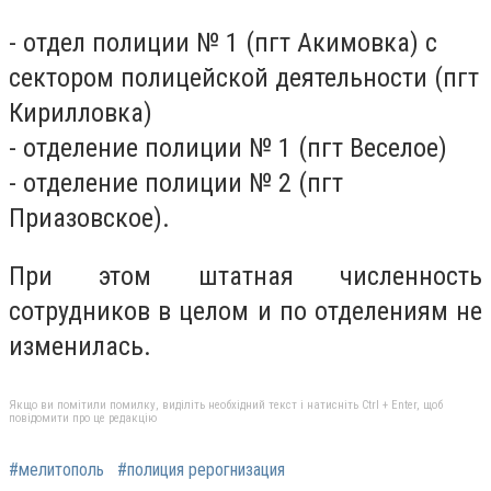
- отдел полиции № 1 (пгт Акимовка) с
сектором полицейской деятельности (пгт
Кирилловка)
- отделение полиции № 1 (пгт Веселое)
- отделение полиции № 2 (пгт
Приазовское).
При этом штатная численность
сотрудников в целом и по отделениям не
изменилась.
Якщо ви помітили помилку, виділіть необхідний текст і натисніть Ctrl + Enter, щоб
повідомити про це редакцію
#мелитополь
#полиция рерогнизация