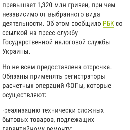
превышает 1,320 млн гривен
, при чем
независимо от выбранного вида
деятельности.
О
б этом сообщ
ил
о
РБК
со
ссылк
о
й на пресс-служб
у
Государственной налоговой службы
Украины
.
Но не всем предоставлена отсрочка.
О
бязаны применять регистраторы
расчетных операций ФОПы, которые
осуществляют:
·
реализацию технически сложных
бытовых товаров, подлежащих
гарантийному ремонту;