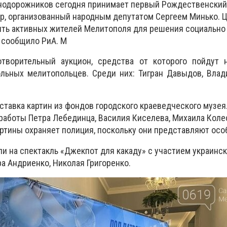
одорожников сегодня принимает первый Рождественский
р, организованный народным депутатом Сергеем Минько. 
ить активных жителей Мелитополя для решения социально
, сообщило РиА. М
творительный аукцион, средства от которого пойдут 
льных мелитопольцев. Среди них: Тигран Давыдов, Влад
ставка картин из фондов городского краеведческого музея
работы Петра Лебединца, Василия Киселева, Михаила Коле
ртины охраняет полиция, поскольку они представляют осо
ли на спектакль «Джекпот для какаду» с участием украинск
а Андриенко, Николая Григоренко.