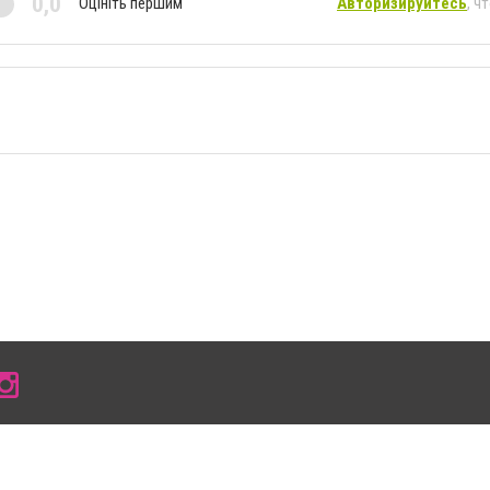
0,0
Оцініть першим
Авторизируйтесь
, ч
 умови розміщення в тексті обов'язкового посилання на 0619.com.ua - Сайт міста Мел
сті або в якості джерела. Порушення виняткових прав переслідується Законом.
ський спецпроєкт", "Політичні новини", "Пресреліз", "PR", "Офіційно", "Політична рек