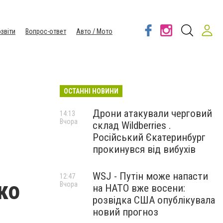
звіти
Вопрос-ответ
Авто / Мото
ОСТАННІ НОВИНИ
Дрони атакували черговий
14:13
Вчора
склад Wildberries .
Російський Єкатеринбург
прокинувся від вибухів
WSJ - Путін може напасти
12:47
ко
Вчора
на НАТО вже восени:
розвідка США опублікувала
новий прогноз