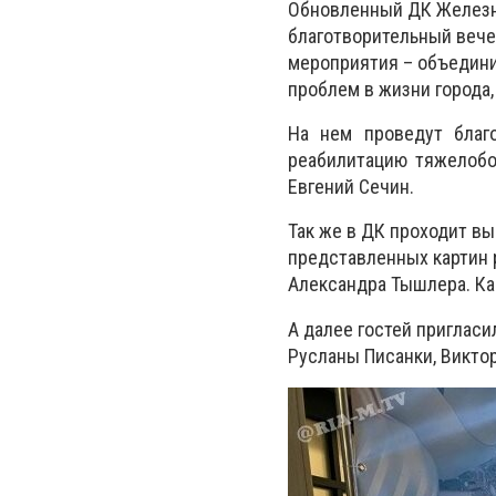
Обновленный ДК Железн
благотворительный вече
мероприятия – объедин
проблем в жизни города
На нем проведут благо
реабилитацию тяжелобо
Евгений Сечин.
Так же в ДК проходит вы
представленных картин 
Александра Тышлера. Ка
А далее гостей пригласи
Русланы Писанки, Виктор