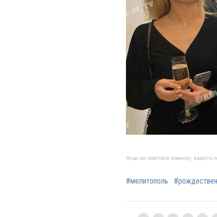
Якщо ви помітили помилку, виділіть нео
#мелитополь
#рождествен