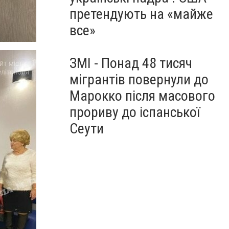
претендують на «майже
все»
ЗМІ - Понад 48 тисяч
мігрантів повернули до
Марокко після масового
прориву до іспанської
Сеути