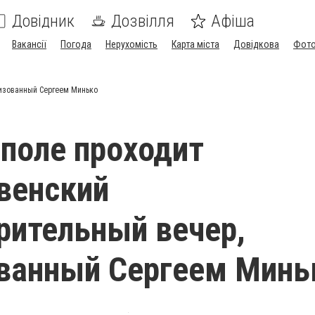
Довідник
Дозвілля
Афіша
Вакансії
Погода
Нерухомість
Карта міста
Довідкова
Фото
низованный Сергеем Минько
поле проходит
венский
рительный вечер,
ванный Сергеем Минь