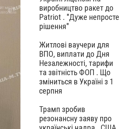
виробництво ракет до
Patriot . "Дуже непросте
рішення"
Житлові ваучери для
ВПО, виплати до Дня
Незалежності, тарифи
та звітність ФОП . Що
зміниться в Україні з 1
серпня
Трамп зробив
резонансну заяву про
українські надра . США