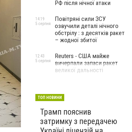
РФ після нічної атаки
Повітряні сили ЗСУ
14:19
5 серпня
озвучили деталі нічного
обстрілу : з десятків ракет
– жодної збитої
Reuters - США майже
12:43
5 серпня
вичерпали запаси ракет
великої дальності
ТОП НОВИНИ
Трамп пояснив
затримку з передачею
Україні ліцензій на