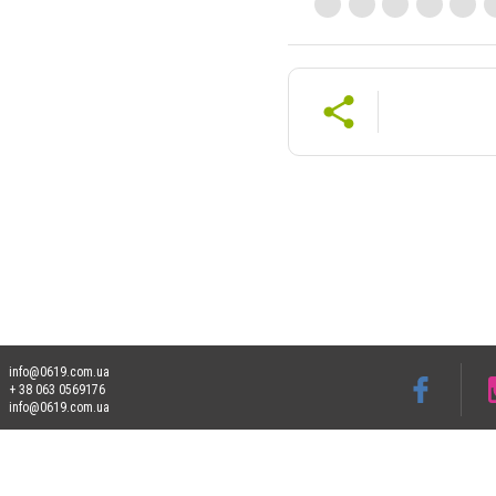
info@0619.com.ua
+ 38 063 0569176
info@0619.com.ua
Допускається цитування матеріалів без отримання попередньої згоди 0619.com.ua за
пошукових систем гіперпосилання на цитовані статті не нижче другого абзацу в тек
Матеріали з плашками "Новини компаній", "Промо", "Партнерський матеріал", "Партнер