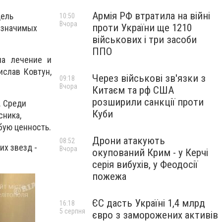
Армія РФ втратила на війні
Цель
10:50
Вчора
проти України ще 1210
 значимых
військових і три засоби
ППО
на лечение и
ислав Ковтун,
Через військові зв'язки з
09:18
Вчора
Китаєм та рф США
розширили санкції проти
. Среди
Куби
сника,
бую ценность.
Дрони атакують
08:52
их звезд -
Вчора
окупований Крим - у Керчі
серія вибухів, у Феодосії
пожежа
ЄС дасть Україні 1,4 млрд
16:18
5 серпня
євро з заморожених активів