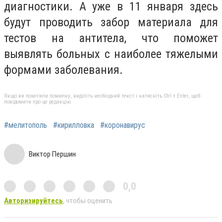
диагностики. А уже в 11 января здесь
будут проводить забор материала для
тестов на антитела, что поможет
выявлять больных с наиболее тяжелыми
формами заболевания.
Якщо ви помітили помилку, виділіть необхідний текст і натисніть Ctrl + Enter, щоб
повідомити про це редакцію
#мелитополь
#кирилловка
#коронавирус
Виктор Першин
0,0
Авторизируйтесь
, чтобы оценить