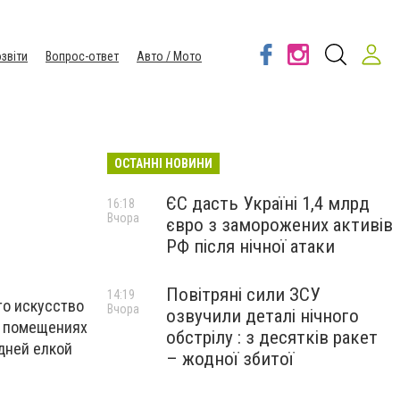
звіти
Вопрос-ответ
Авто / Мото
ОСТАННІ НОВИНИ
ЄС дасть Україні 1,4 млрд
16:18
Вчора
євро з заморожених активів
РФ після нічної атаки
Повітряні сили ЗСУ
14:19
то искусство
Вчора
озвучили деталі нічного
х помещениях
обстрілу : з десятків ракет
одней елкой
– жодної збитої