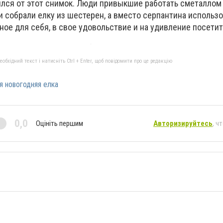
ился от этот снимок. Люди привыкшие работать сметаллом
и собрали елку из шестерен, а вместо серпантина использ
вное для себя, в свое удовольствие и на удивление посетит
бхідний текст і натисніть Ctrl + Enter, щоб повідомити про це редакцію
я новогодняя елка
0,0
Оцініть першим
Авторизируйтесь
, ч