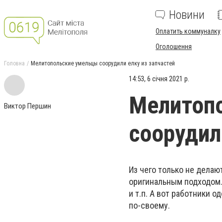
Новини
Оплатить коммуналку
Оголошення
Головна
Мелитопольские умельцы соорудили елку из запчастей
14:53, 6 січня 2021 р.
Мелитоп
Виктор Першин
соорудил
Из чего только не делаю
оригинальным подходом.
и т.п. А вот работники 
по-своему.