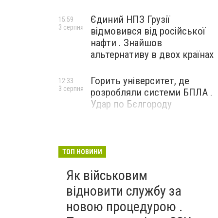
Єдиний НПЗ Грузії
15:59
3 серпня
відмовився від російської
нафти . Знайшов
альтернативу в двох країнах
Горить університет, де
12:33
3 серпня
розробляли системи БПЛА .
Удар по Бєлгороду
ТОП НОВИНИ
Як військовим
відновити службу за
новою процедурою .