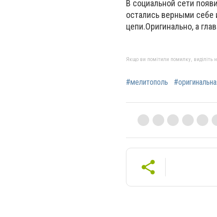
В социальной сети появ
остались верными себе 
цепи.Оригинально, а гла
Якщо ви помітили помилку, виділіть нео
#мелитополь
#оригинальна