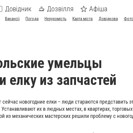
Довідник
Дозвілля
Афіша
Вакансії
Погода
Нерухомість
Карта міста
Довідкова
Фото
ольские умельцы
и елку из запчастей
т сейчас новогодние елки – люди стараются представить э
 Устанавливают их в людных местах, в квартирах, торговы
одой из механических мастерских решили проблему с новог