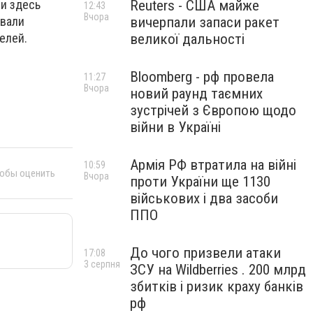
Reuters - США майже
 и здесь
12:43
Вчора
вичерпали запаси ракет
овали
великої дальності
елей.
Bloomberg - рф провела
11:27
Вчора
новий раунд таємних
зустрічей з Європою щодо
війни в Україні
Армія РФ втратила на війні
10:59
тобы оценить
Вчора
проти України ще 1130
військових і два засоби
ППО
До чого призвели атаки
17:08
3 серпня
ЗСУ на Wildberries . 200 млрд
збитків і ризик краху банків
рф