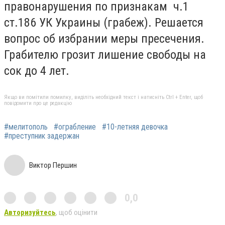
правонарушения по признакам ч.1
ст.186 УК Украины (грабеж). Решается
вопрос об избрании меры пресечения.
Грабителю грозит лишение свободы на
сок до 4 лет.
Якщо ви помітили помилку, виділіть необхідний текст і натисніть Ctrl + Enter, щоб
повідомити про це редакцію
#мелитополь
#ограбление
#10-летняя девочка
#преступник задержан
Виктор Першин
0,0
Авторизуйтесь
, щоб оцінити