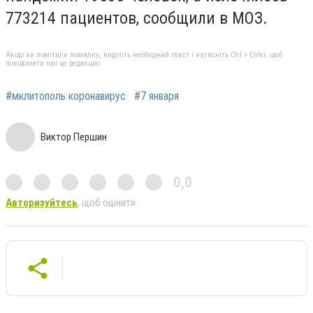
773214 пациентов, сообщили в МОЗ.
Якщо ви помітили помилку, виділіть необхідний текст і натисніть Ctrl + Enter, щоб
повідомити про це редакцію
#мклитополь коронавирус
#7 января
Виктор Першин
0,0
Авторизуйтесь
, щоб оцінити