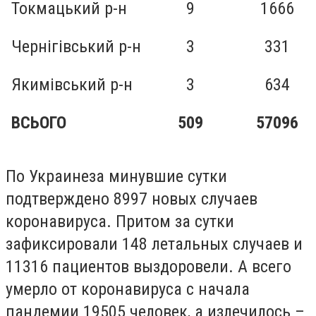
Токмацький р-н
9
1666
Чернігівський р-н
3
331
Якимівський р-н
3
634
ВСЬОГО
509
57096
По Украинеза минувшие сутки
подтверждено 8997 новых случаев
коронавируса. Притом за сутки
зафиксировали 148 летальных случаев и
11316 пациентов выздоровели. А всего
умерло от коронавируса с начала
пандемии 19505 человек, а излечилось –