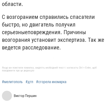
области.
С возгоранием справились спасатели
быстро, но двигатель получил
серьезныеповреждения. Причины
возгорания установит экспертиза. Так же
ведется расследование.
Якщо ви помітили помилку, виділіть необхідний текст і натисніть Ctrl + Enter, щоб
повідомити про це редакцію
#мелитополь
#дтп
#сгорела иномарка
Виктор Першин