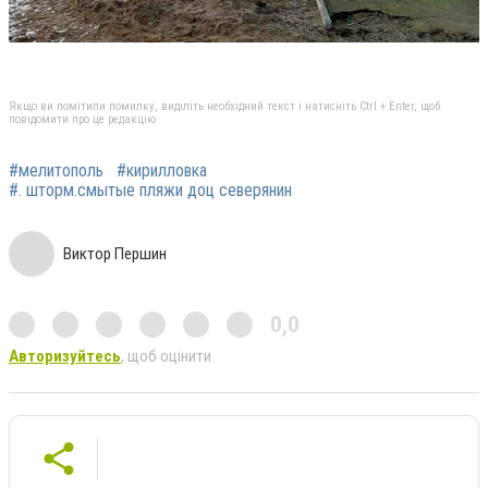
Якщо ви помітили помилку, виділіть необхідний текст і натисніть Ctrl + Enter, щоб
повідомити про це редакцію
#мелитополь
#кирилловка
#. шторм.смытые пляжи доц северянин
Виктор Першин
0,0
Авторизуйтесь
, щоб оцінити