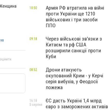
. Женщина
Армія РФ втратила на війні
10:50
проти України ще 1210
військових і три засоби
ППО
Через військові зв'язки з
09:18
тив
Китаєм та рф США
розширили санкції проти
Куби
 оцінити
Дрони атакують
08:52
окупований Крим - у Керчі
серія вибухів, у Феодосії
пожежа
ЄС дасть Україні 1,4 млрд
16:18
5 серпня
євро з заморожених активів