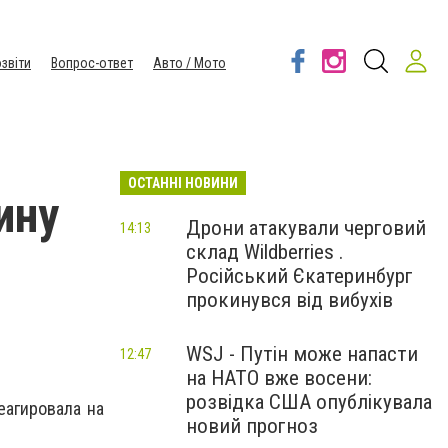
звіти
Вопрос-ответ
Авто / Мото
ОСТАННІ НОВИНИ
ину
Дрони атакували черговий
14:13
склад Wildberries .
Російський Єкатеринбург
прокинувся від вибухів
WSJ - Путін може напасти
12:47
на НАТО вже восени:
розвідка США опублікувала
еагировала на
новий прогноз