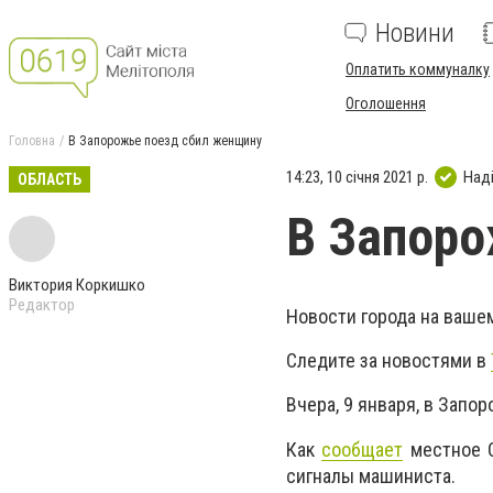
Новини
Оплатить коммуналку
Оголошення
Головна
В Запорожье поезд сбил женщину
14:23, 10 січня 2021 р.
Над
ОБЛАСТЬ
В Запоро
Виктория Коркишко
Редактор
Новости города на ваше
Следите за новостями в
Вчера, 9 января, в Запо
Как
сообщает
местное С
сигналы машиниста.