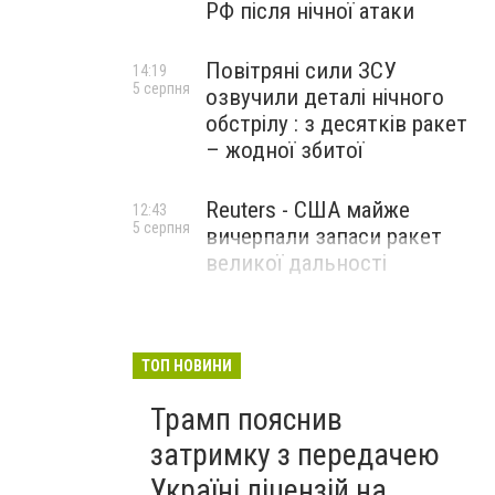
РФ після нічної атаки
Повітряні сили ЗСУ
14:19
5 серпня
озвучили деталі нічного
обстрілу : з десятків ракет
– жодної збитої
Reuters - США майже
12:43
5 серпня
вичерпали запаси ракет
великої дальності
ТОП НОВИНИ
Трамп пояснив
затримку з передачею
Україні ліцензій на