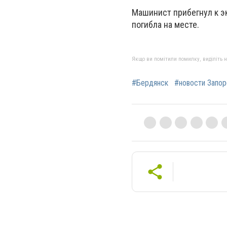
Машинист прибегнул к э
погибла на месте.
Якщо ви помітили помилку, виділіть нео
#Бердянск
#новости Запо