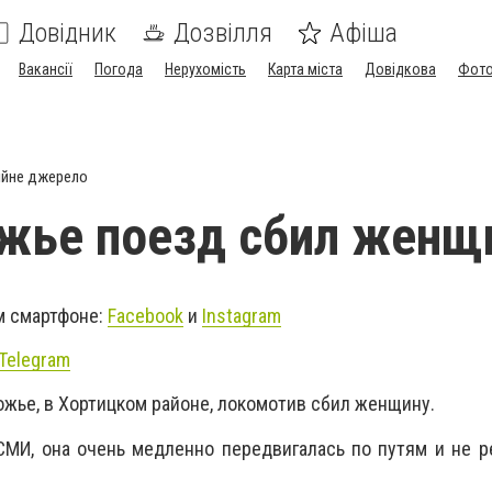
Довідник
Дозвілля
Афіша
Вакансії
Погода
Нерухомість
Карта міста
Довідкова
Фото
ійне джерело
жье поезд сбил женщ
м смартфоне:
Facebook
и
Instagram
Telegram
рожье, в Хортицком районе, локомотив сбил женщину.
МИ, она очень медленно передвигалась по путям и не р