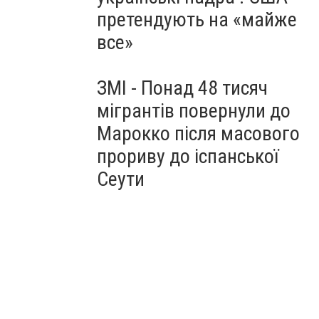
претендують на «майже
все»
ЗМІ - Понад 48 тисяч
мігрантів повернули до
Марокко після масового
прориву до іспанської
Сеути