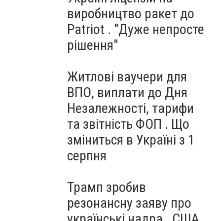
виробництво ракет до
Patriot . "Дуже непросте
рішення"
Житлові ваучери для
ВПО, виплати до Дня
Незалежності, тарифи
та звітність ФОП . Що
зміниться в Україні з 1
серпня
Трамп зробив
резонансну заяву про
українські надра . США