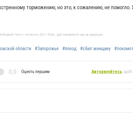
кстренному торможению, но это, к сожалению, не помогло
бхідний текст і натисніть Ctrl + Enter, щоб повідомити про це редакцію
рожской области
#Запорожье
#поезд
#сбил женщину
#локомо
0,0
Оцініть першим
Авторизуйтесь
, щоб