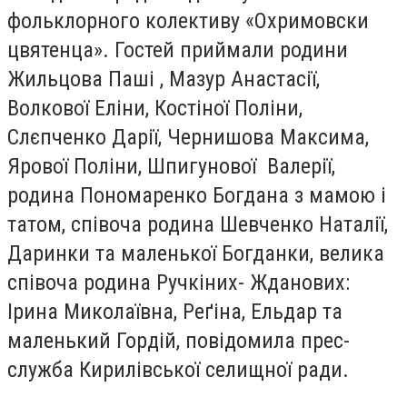
фольклорного колективу «Охримовски
цвятенца»
. Гостей приймали
родини
Жильцова Паші , Мазур Анастасії,
Волкової Еліни, Костіної Поліни,
Слєпченко Дарії, Чернишова Максима,
Ярової Поліни, Шпигунової Валерії,
родина Пономаренко Богдана з мамою і
татом, співоча родина Шевченко Наталії,
Даринки та маленької Богданки, велика
співоча родина Ручкіних- Жданових:
Ірина Миколаївна, Реґіна, Ельдар та
маленький Гордій
, повідомила прес-
служба Кирилівської селищної ради.