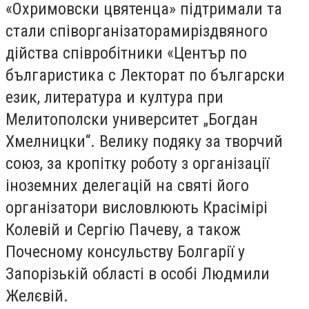
«Охримовски цвятенца»
підтримали та
стали
співорганізаторами
різдвяного
дійства співробітники «Център по
българистика с Лекторат по български
език, литература и култура при
Мелитополски университет „Богдан
Хмелницки“. Велику подяку за творчий
союз, за кропітку роботу з організації
іноземних делегацій на святі його
організатори висловлюють Красімірі
Колевій и Сергію Пачеву, а також
Почесному консульству Болгарії у
Запорізькій області в особі Людмили
Желєвій.