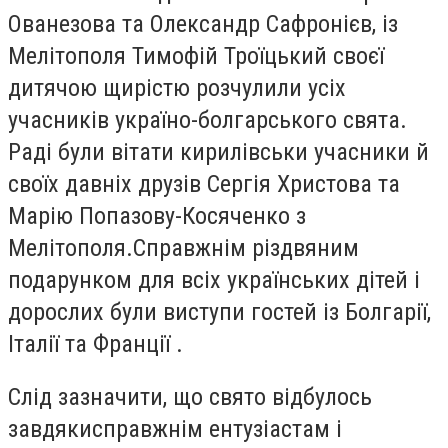
Ованезова та Олександр Сафронієв, із
Мелітополя Тимофій Троїцький своєї
дитячою щирістю розчулили усіх
учасників україно-болгарського свята.
Раді були вітати кирилівськи учасники й
своїх давніх друзів Сергія Христова та
Марію Попазову-Косяченко з
Мелітополя.Справжнім різдвяним
подарунком для всіх українських дітей і
дорослих були виступи гостей із Болгарії,
Італії та Франції .
Слід зазначити, що свято відбулось
завдякисправжнім ентузіастам і