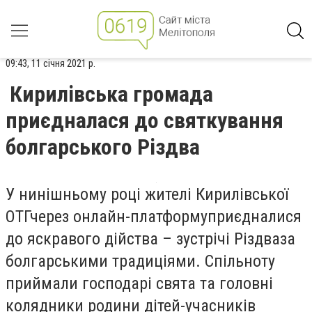
09:43, 11 січня 2021 р.
Кирилівська громада
приєдналася до святкування
болгарського Різдва
У нинішньому році жителі Кирилівської
ОТГчерез онлайн-платформуприєдналися
до яскравого дійства – зустрічі Різдваза
болгарськими традиціями. Спільноту
приймали г
осподар
і
свята та г
оловні
колядник
и
родини дітей-учасників