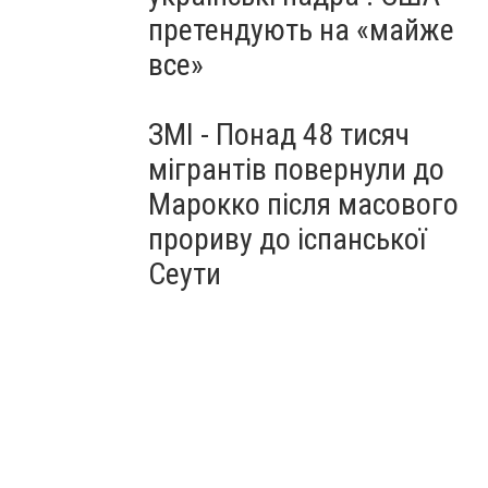
претендують на «майже
все»
ЗМІ - Понад 48 тисяч
мігрантів повернули до
Марокко після масового
прориву до іспанської
Сеути