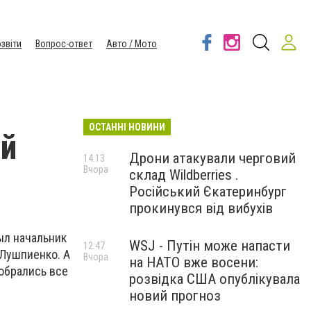
звіти
Вопрос-ответ
Авто / Мото
ОСТАННІ НОВИНИ
ой
Дрони атакували черговий
14:13
Вчора
склад Wildberries .
Російський Єкатеринбург
прокинувся від вибухів
ыл начальник
WSJ - Путін може напасти
12:47
 Лушпиенко. А
Вчора
на НАТО вже восени:
собрались все
розвідка США опублікувала
новий прогноз