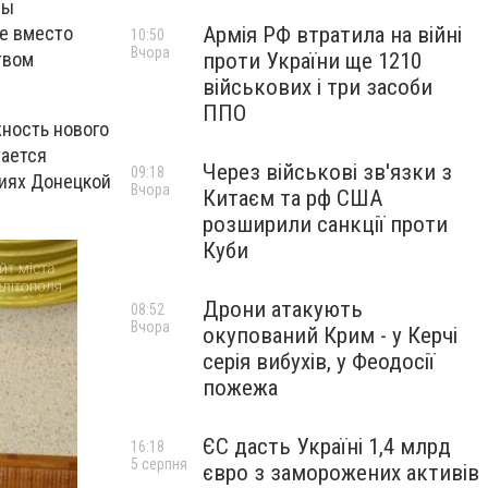
мы
Армія РФ втратила на війні
ке вместо
10:50
Вчора
проти України ще 1210
твом
військових і три засоби
ППО
ность нового
тается
Через військові зв'язки з
09:18
ниях Донецкой
Вчора
Китаєм та рф США
розширили санкції проти
Куби
Дрони атакують
08:52
Вчора
окупований Крим - у Керчі
серія вибухів, у Феодосії
пожежа
ЄС дасть Україні 1,4 млрд
16:18
5 серпня
євро з заморожених активів