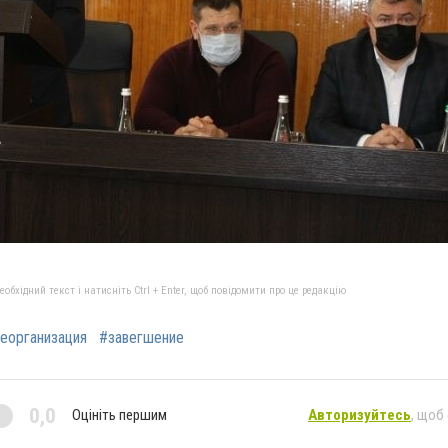
бхідний текст і натисніть Ctrl + Enter, щоб повідомити про це редакцію
еорганизация
#завегшение
0,0
Оцініть першим
Авторизуйтесь
, щоб