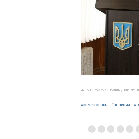
Якщо ви помітили помилку, виділіть нео
#мелитопопь
#полиция
#р