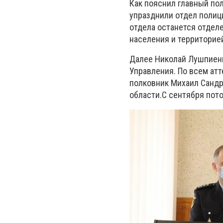
Как пояснил главный по
упразднили отдел полиц
отдела останется отдел
населения и территорие
Далее Николай Лушпиенк
Управления. По всем ат
полковник Михаил Сандр
области.С сентября пото