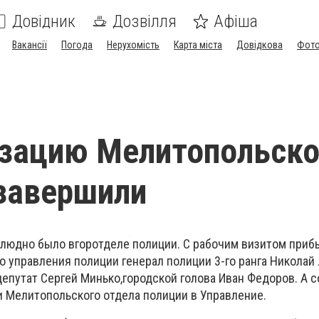
Довідник
Дозвілля
Афіша
Вакансії
Погода
Нерухомість
Карта міста
Довідкова
Фото
изацию Мелитопольск
завершили
людно было вгоротделе полиции. С рабочим визитом приб
о управления полиции генерал полиции 3-го ранга Николай
епутат Сергей Минько,городской голова Иван Федоров. А 
и Мелитопольского отдела полиции в Управление.