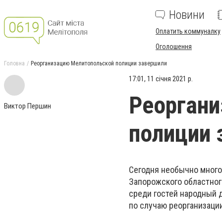
Новини
Оплатить коммуналку
Оголошення
Головна
Реорганизацию Мелитопольской полиции завершили
17:01, 11 січня 2021 р.
Реорган
Виктор Першин
полиции 
Сегодня необычно много
Запорожского областног
среди гостей народный д
по случаю реорганизаци