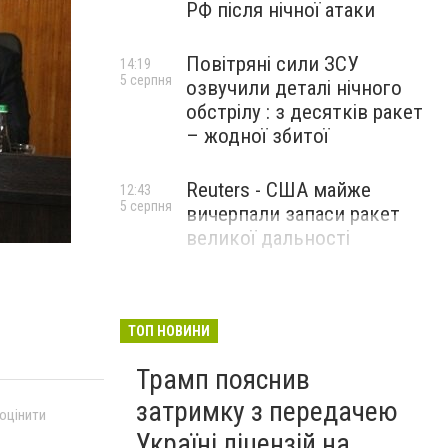
РФ після нічної атаки
Повітряні сили ЗСУ
14:19
5 серпня
озвучили деталі нічного
обстрілу : з десятків ракет
– жодної збитої
Reuters - США майже
12:43
5 серпня
вичерпали запаси ракет
великої дальності
ТОП НОВИНИ
Трамп пояснив
затримку з передачею
 оцінити
Україні ліцензій на