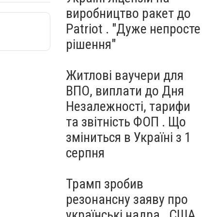
виробництво ракет до
Patriot . "Дуже непросте
рішення"
Житлові ваучери для
ВПО, виплати до Дня
Незалежності, тарифи
та звітність ФОП . Що
зміниться в Україні з 1
серпня
Трамп зробив
резонансну заяву про
українські надра . США