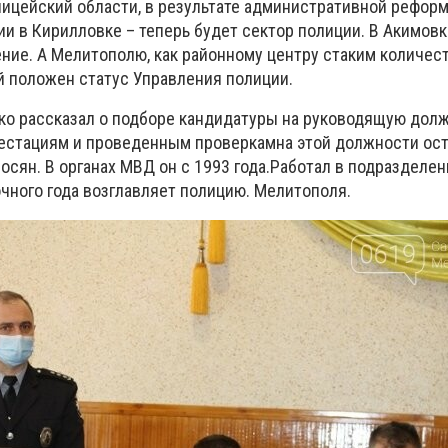
лицейский области, в результате административной рефор
ии в Кирилловке – теперь будет сектор полиции. В Акимов
ение. А Мелитополю, как районному центру стаким количес
й положен статус Управления полиции.
о рассказал о подборе кандидатуры на руководящую долж
тестациям и проведенным проверкамна этой должности ос
осян. В органах МВД он с 1993 года.Работал в подразделе
чного года возглавляет полицию. Мелитополя.