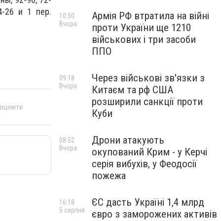
4-26 и 1 пер.
Армія РФ втратила на війні
10:50
Вчора
проти України ще 1210
військових і три засоби
ППО
Через військові зв'язки з
09:18
Вчора
Китаєм та рф США
розширили санкції проти
 оцінити
Куби
Дрони атакують
08:52
Вчора
окупований Крим - у Керчі
серія вибухів, у Феодосії
пожежа
ЄС дасть Україні 1,4 млрд
16:18
5 серпня
євро з заморожених активів