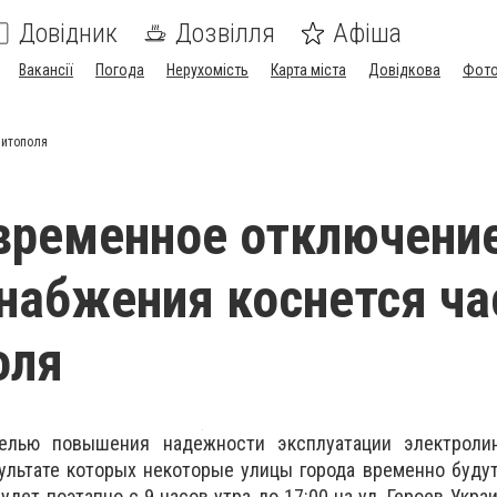
Довідник
Дозвілля
Афіша
Вакансії
Погода
Нерухомість
Карта міста
Довідкова
Фото
литополя
временное отключение
набжения коснется ча
оля
целью повышения надежности эксплуатации электроли
ультате которых некоторые улицы города временно буду
удет поэтапно с 9 часов утра до 17:00
на ул. Героев Украи