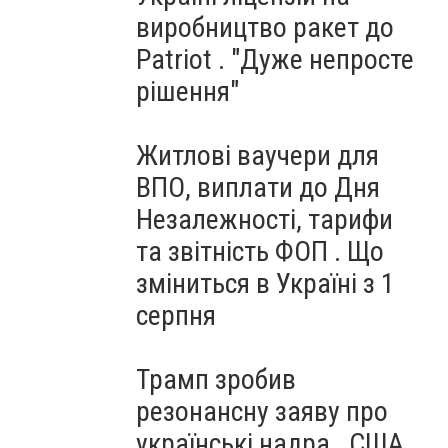
виробництво ракет до
Patriot . "Дуже непросте
рішення"
Житлові ваучери для
ВПО, виплати до Дня
Незалежності, тарифи
та звітність ФОП . Що
зміниться в Україні з 1
серпня
Трамп зробив
резонансну заяву про
українські надра . США