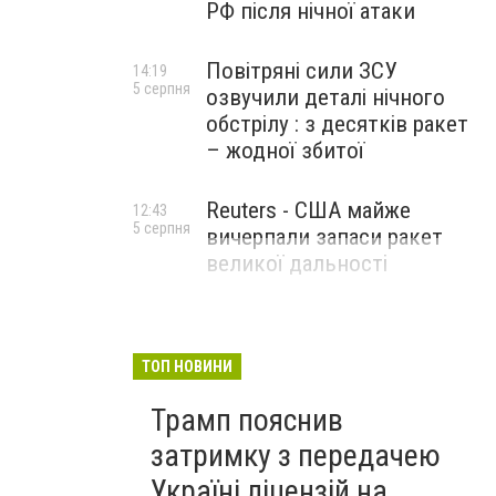
РФ після нічної атаки
Повітряні сили ЗСУ
14:19
5 серпня
озвучили деталі нічного
обстрілу : з десятків ракет
– жодної збитої
Reuters - США майже
12:43
5 серпня
вичерпали запаси ракет
великої дальності
ТОП НОВИНИ
Трамп пояснив
затримку з передачею
Україні ліцензій на