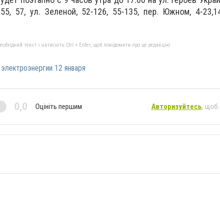
 55, 57, ул. Зеленой, 52-126, 55-135, пер. Южном, 4-23,1
бхідний текст і натисніть Ctrl + Enter, щоб повідомити про це редакцію
электроэнергии 12 января
0,0
Оцініть першим
Авторизуйтесь
, щоб