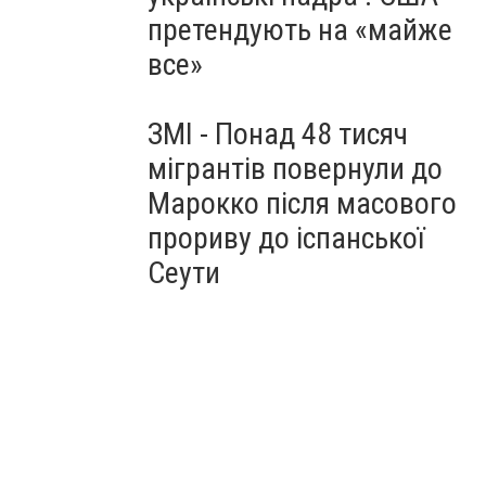
претендують на «майже
все»
ЗМІ - Понад 48 тисяч
мігрантів повернули до
Марокко після масового
прориву до іспанської
Сеути