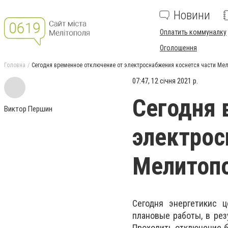
Новини
Оплатить коммуналку
Оголошення
Головна
Сегодня временное отключение от электроснабжения коснется части Ме
07:47, 12 січня 2021 р.
Сегодня 
Виктор Першин
электрос
Мелитоп
Сегодня энергетикис 
плановые работы, в рез
Проходить отключение б