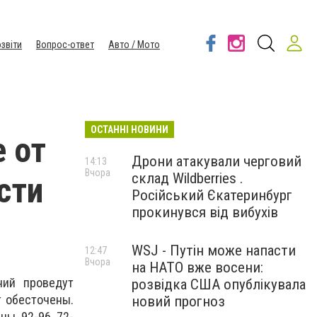
звіти
Вопрос-ответ
Авто / Мото
ОСТАННІ НОВИНИ
 от
Дрони атакували черговий
14:13
Вчора
склад Wildberries .
сти
Російський Єкатеринбург
прокинувся від вибухів
WSJ - Путін може напасти
12:47
Вчора
на НАТО вже восени:
ний проведут
розвідка США опублікувала
т обесточены.
новий прогноз
ны, 92-96, 72-