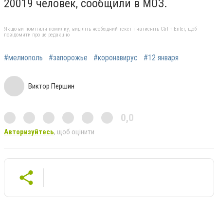
20019 человек, сообщили в МОЗ.
Якщо ви помітили помилку, виділіть необхідний текст і натисніть Ctrl + Enter, щоб
повідомити про це редакцію
#мелиополь
#запорожье
#коронавирус
#12 января
Виктор Першин
0,0
Авторизуйтесь
, щоб оцінити