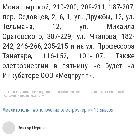
Монастырской, 210-200, 209-211, 187-207,
пер. Седовцев, 2, 6, 1, ул. Дружбы, 12, ул.
Тельмана, 12, ул. Михаила
Оратовского, 307-229, ул. Чкалова, 182-
242, 246-266, 235-215 и на ул. Профессора
Танатара, 116-152, 101-107. Также
элетроэнергии в пятницу не будет на
Инкубаторе ООО «Медгрупп».
Якщо ви помітили помилку, виділіть необхідний текст і натисніть Ctrl + Enter, щоб
повідомити про це редакцію
#мелитополь
#отключение электроэнергии 15 января
Виктор Першин