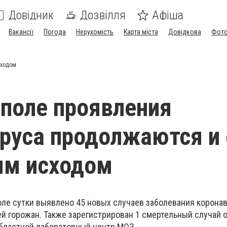
Довідник
Дозвілля
Афіша
Вакансії
Погода
Нерухомість
Карта міста
Довідкова
Фото
сходом
поле проявления
руса продолжаются и 
ым исходом
ле сутки выявлено 45 новых случаев заболевания корона
й горожан. Также зарегистрирован 1 смертельный случай о
бластной лабораторный центр МОЗ.