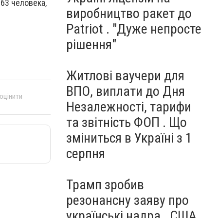
63 человека,
виробництво ракет до
Patriot . "Дуже непросте
рішення"
Житлові ваучери для
ВПО, виплати до Дня
 оцінити
Незалежності, тарифи
та звітність ФОП . Що
зміниться в Україні з 1
серпня
Трамп зробив
резонансну заяву про
українські надра . США