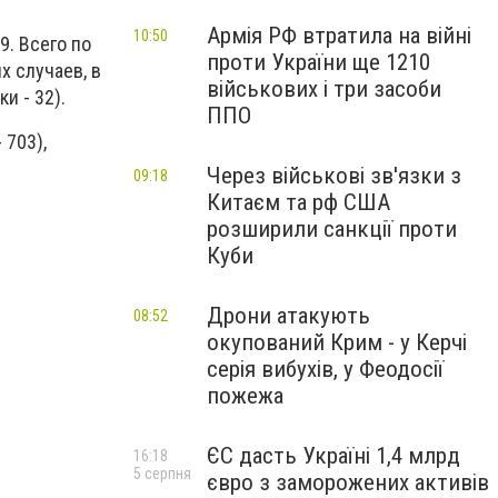
Армія РФ втратила на війні
10:50
9. Всего по
проти України ще 1210
х случаев, в
військових і три засоби
и - 32).
ППО
 703),
Через військові зв'язки з
09:18
Китаєм та рф США
розширили санкції проти
Куби
Дрони атакують
08:52
окупований Крим - у Керчі
серія вибухів, у Феодосії
пожежа
ЄС дасть Україні 1,4 млрд
16:18
5 серпня
євро з заморожених активів