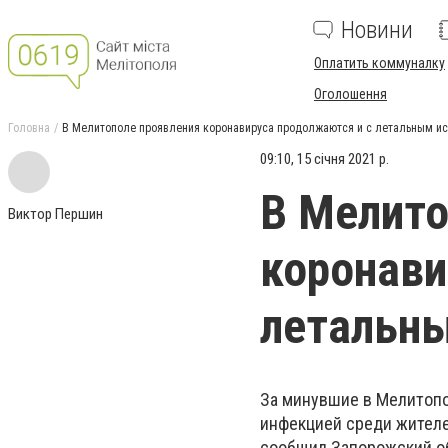
Новини
Оплатить коммуналку
Оголошення
Головна
В Мелитополе проявления коронавируса продолжаются и с летальным и
09:10, 15 січня 2021 р.
В Мелито
Виктор Першин
коронави
летальн
За минувшие в Мелитопо
инфекцией среди жителе
сообщил Запорожский о