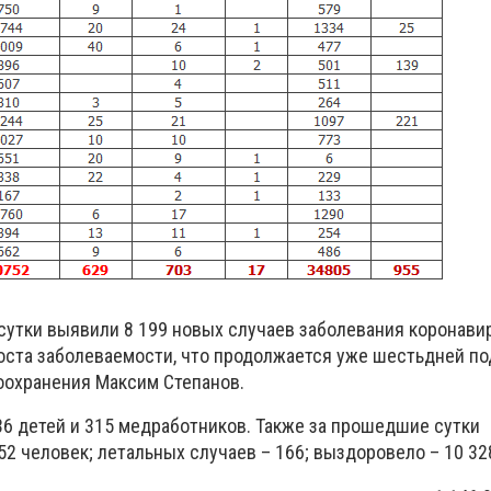
 сутки выявили 8 199 новых случаев заболевания коронави
роста заболеваемости, что продолжается уже шестьдней по
оохранения Максим Степанов.
36 детей и 315 медработников. Также за прошедшие сутки
52 человек; летальных случаев – 166; выздоровело – 10 32