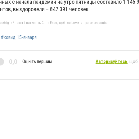
ных с начала пандемии на утро пятницы составило 1 146 9
нтов, выздоровели – 847 391 человек.
бхідний текст і натисніть Ctrl + Enter, щоб повідомити про це редакцію
#ковид 15-января
0,0
Оцініть першим
Авторизуйтесь
, щоб