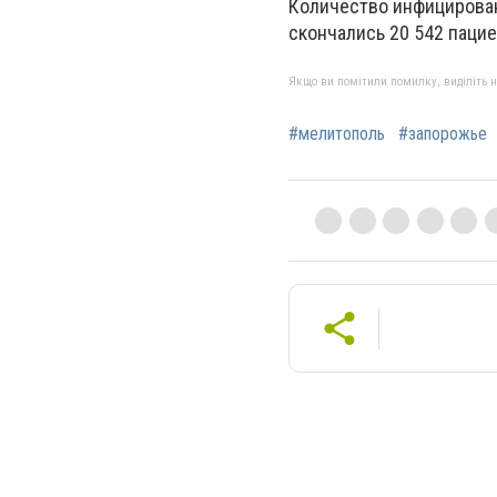
Количество инфицирован
скончались 20 542 пацие
Якщо ви помітили помилку, виділіть нео
#мелитополь
#запорожье