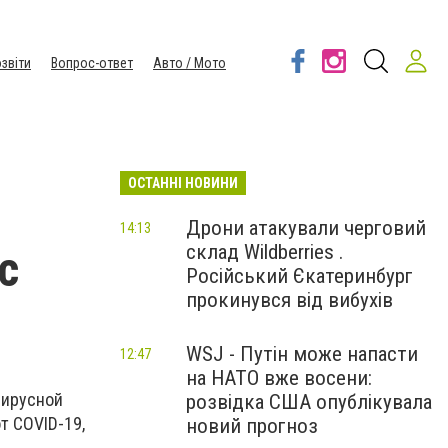
звіти
Вопрос-ответ
Авто / Мото
ОСТАННІ НОВИНИ
Дрони атакували черговий
14:13
склад Wildberries .
с
Російський Єкатеринбург
прокинувся від вибухів
WSJ - Путін може напасти
12:47
на НАТО вже восени:
вирусной
розвідка США опублікувала
т COVID-19,
новий прогноз