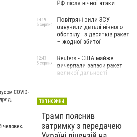
РФ після нічної атаки
Повітряні сили ЗСУ
14:19
5 серпня
озвучили деталі нічного
обстрілу : з десятків ракет
– жодної збитої
Reuters - США майже
12:43
5 серпня
вичерпали запаси ракет
великої дальності
русом COVID-
дряд,
ТОП НОВИНИ
Трамп пояснив
затримку з передачею
8 человек.
Україні ліцензій на